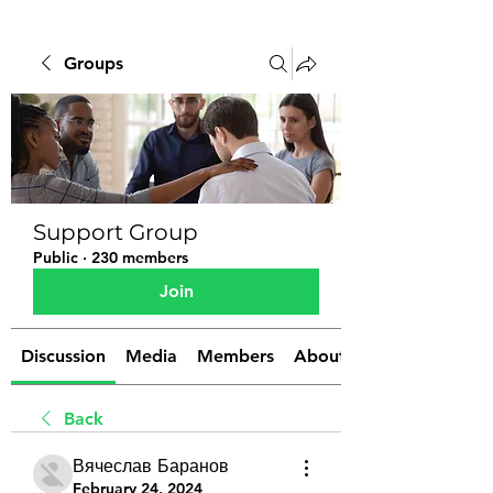
Groups
Support Group
Public
·
230 members
Join
Discussion
Media
Members
About
Back
Вячеслав Баранов
February 24, 2024