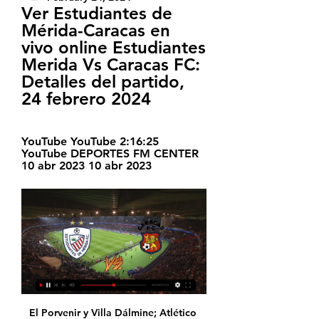
Ver Estudiantes de 
Mérida-Caracas en 
vivo online Estudiantes 
Merida Vs Caracas FC: 
Detalles del partido, 
24 febrero 2024
YouTube YouTube 2:16:25 
YouTube DEPORTES FM CENTER 
10 abr 2023 10 abr 2023
El Porvenir y Villa Dálmine; Atlético Tucumán y Lanús; San Martín de San Juan y Vélez; Gimnasia LP y Godoy Cruz; Aldosivi y San Martín de Tucumán; Gimnasia LP y Olimpo; Cipolletti y Central Norte; Círculo Deportivo y San Martín de Tucumán; Gimnasia LP e Independiente Rivadavia de Mendoza; Estudiantes Bs As y Newell's; Ferro de.

Predicción y estadísticas del partido de fútbol Defensores de Cambaceres - Leandro N Alem de Argentina Primera C Metropolitana del 27/11/2017. También están disponibles todas las predicciones de la jornada de liga Argentina Primera C Metropolitana

Ver Estudiantes Merida vs Caracas el 05.08.2023 Transmisión en vivo del partido de Estudiantes Merida contra Caracas a partir del 05.08.2023. No hay transmisiones disponibles para este partido.

Os dejo la información de los nuevos cursos que Carlos Morante organiza en Madrid en las próximas semanas. DOS CURSOS EN MADRID DÍA 4 DE AGOSTO 2012:

Fixture de Estudiantes Mérida en vivo Mirá todos los Horarios y Canales de los Partidos de Estudiantes Mérida EN VIVO. La mayor información de Fútbol de tu equipo por TV de Venezuela.

San Cristóbal, 19 de marzo de 2019 (Prensa Deportivo Táchira).- Con la motivación de haber saldado en victoria su último enfrentamiento, el Deportivo Táchira F.C. buscará este miércoles en Pueblo Nuevo, continuar por la senda del triunfo, cuando reciba a Estudiantes de Caracas S.C.

Hola soy delgado atletico maduro y solo busco sexo bueno sin tabu, soy versatil mas pasivo me encanta usar hilos estoy totalmente deoilado y uso hilos, solo busco sexo con hombres maduros no jovenes , me encanta hacer de todo y me hagan de todo en especial que acaben en mi boca, si tienes sitio mucho mejor 04145889366

Estudiantes M.: marcadores en directo, resultados y partidos Estudiantes M. Estadio: Estadio Metropolitano de Mérida. Capacidad: 43 200 Estudiantes M. Caracas. 24.02. 17:45. Monagas. Estudiantes M. 02.03. 17:00 ...

El sistema de transmisión utilizado en este cochecillo ha sido el de transmisión por correa, dada su facilidad para se implementado en la maqueta y los buenos resultados que hemos obtenidos en proyectos de este tipo.

Redacción deportes - El Sevilla, pentacampeón de la Copa de la UEFA/Liga Europa, sucumbió en Praga ante el Slavia (4-3) tras una prórroga que no supo manejar, y también quedó eliminado el Inter italiano, en tanto que el Chelsea y el Arsenal confirmaron el vigor de la

La última hora de las noticias en tu diario de actualidad ElEconomista.es. La actualidad política, cultural y deportiva nacional e internacional

Caracas 1(4) -1 (3) Estudiantes de Mérida: resumen, goles 16 dic 2019 — Se esperan más de 20 mil personas en el juego de este domingo en la ciudad capital para ver web a medios de lectura mecánica u otros medios ...

Sigue las Posiciones de la temporada de la Liga BBVA MX 2019. Matías Britos fue uno de los jugadores que llegaron a clubes de Gustavo Matosas vía el agente.

Lucas Silva hasta 2020 El Real Madrid hizo oficial el acuerdo con el Cruzeiro para contratar a Lucas Silva, que quedará vinculado al club hasta el 30 de junio de 2020

11 9422867 188 and 36 ladron de guevara hi, javier perez s. 2/6 - 6/2 - 6/4 munar j. 12 8554778 202 val 39 perez contri, sergi 7/6(8) - 6/4 romero a. 13 12503513 279 eus 53 muÑiz infante, marcos fernandez y. caÑas j. 6/3 - 6/1 14 8774970 467 ast 60 fernandez gonzalez, yago 6/4 - 6/3 romero a.

Fortaleza se dejó arrebatar la clasificación en el último suspiro ante Barranquilla y Llaneros y Quindío se quedaron con los dos últimos cupos restantes. Y tras el triunfo 3-1 de Cúcuta sobre Atlético, se realizó el sorteo. El equipo motilón y Unión Magdalena serán los cabezas de serie.

El mejor fútbol en directo en RTVE.es Fútbol en directo en RTVE.es No tiene habilitado javascript, siga este enlace para acceder al contenido Fútbol en directo en RTVE.es

Historia de México:. 1944 Canadá reforzó sus tropas en Italia y creo el 1º Cuerpo de Ejército Canadiense, tropas canadienses rompieron la línea Hitler al sur de Roma y la línea Gótica más al norte.. Historical Statistics of Canada. 2d ed., Ottawa: Statistics Canada, 1983.

XVIDEOS putas videos, free. XVIDEOS.COM ACCOUNT Join for FREE Log in Straight. Search.. PROSTITUTAS MÉXICO (CAMARA OCULTA) 21 min Camaraocultamexico - 1.6M Views - 360p. Cogida y con sermon. 2 min Andor3 - 3.7M Views - andrea legarreta. 4 sec Tusperma13 - 178.7k Views - 360p. Me cojo a la comadre.

Sitio web oficial del hincha del club Gimnasia y Esgrima de Mendoza Inicio. gran paso por el Lobo como sino hubiera pasado ni un instante desde que dejó de desplegar su magia. Ídolo máximo de Gimnasia ,y referente de una época dorada en el club,. Amigo Oga que viva, ¡vamos Lobo todavía!

julia ibañez Martínez 3 de febrero de 2018, 0:14 en primer lugar darte las gracias por estar ahi , darte la enhorabuena por el material y volverte a dar las gracias por tu generosidad y altruismo. Me conoces y mis planteamientos son tus mismos puntos de partida, solo pienso que si tiene la letra ademas de la boquita , el niño puede hacer asociaciones sin que el objetivo ni ls pretension.

Athletic - Real Sociedad . Athletic Club - Real Sociedad: horario, TV y dónde ver online hoy Te contamos la fecha, hora, dónde ver en directo online y cómo seguir en vivo por televisión el Athletic Club - Real Sociedad de hoy, partido de la jornada 3 de LaLiga Santander.

La monotonía se impusó en los primeros 10 minutos, el azul se acerca al arco del Envigado, pero no tiene eficacia Millonarios, en los primeros minutos, domina el balón y se aproxima al área del envigado, pero no ha generado ninguna opción de gol las tribunas del Polideportivo Sur están vacías

Jesús Galindo Trejo, astrónomo del Instituto de Investigaciones Estéticas de la Universidad Nacional de México (UNAM) y experto en arqueoastronomía, ha ofrecido hoy una conferencia en Salamanca en la que ha apuntado una teoría alternativa y mucho más acorde con la Ciencia: quizá los mayas destacaron 2012 porque se producirá un.

Canadá vs Cuba en VIVO. La selección de Canadá ha cumplido con una buena fase de grupos al sumar un triunfo y una derrota en las dos primeras jornadas, eso los tiene en una buena circunstancia sabiendo que el triunfo les garantiza el boleto.

Estudiantes de Mérida vs Metropolitanos FC EN VIVO 14 abr 2023 — Dieron el golpe. El cuadro violeta ratificó su buen momento en la Liga FutVe 2023 con un triunfazo por 2-0 ante el conjunto Académico.

Independencia de Bolivia Editar. Olvidados por su lejanía con la capital, en 1870 las provincias de Titicaca, Potosí, Cochabamba, Chuquisaca, Oruro y Tarija se levantaron en una revuelta conducida por el general Jorge Córdova, quien logró un triunfo efímero de pocos meses antes de la llegada de los ejércitos imperiales desde Arequipa.

Eso sí, desde la estaciones del centro de la ciudad llegas directamente con la línea de trenes del Aeropuerto. Cómo ir en tren al aeropuerto T4 con el cierre de Recoletos. Ahora bien, desde junio las obras que se están llevando a cabo y que suponen el cierre del túnel de Recoletos, afectan a esta línea del tren de cercanías del aeropuerto.

'Carrusel Deportivo' es el programa líder del fin de semana deportivo.. El programa en directo, los goles, el Gallinero, las reflexiones del VARman Iturralde González,. Rellena la porra de la Jornada 11 y disfruta de un premio Bluesock Hostels.

Estudiantes Merida Vs Caracas FC: Detalles del partido, 365Scores es el más rápido y más preciso servicio online de resultados en vivo ver: 2.12.5. deshacer.

Para viajar a Puerto Rico no es necesario un pasaporte porque Puerto Rico tiene un estatuto como parte del "commonwealth" o mancomunidad con los Estados Unidos. Originalmente Puerto Rico era un "protectorado" de los Estados Unidos, y no fue reconocido como "nación" o "país" hasta 1953, antes de lo cual era considerado una colonia.

Primer torneo de pesca deportiva “Copa La Paz” 2019 . 6 agosto, 2019 Leer más. Trabajadores del Ayuntamiento podrán retomar sus estudios, tras firma de convenio con la UM. 6 agosto, 2019 Leer más. DIF Municipal inaugura Talleres de Verano . 5 agosto, 2019.

Año: Acontecimiento: 1544. Fray Andrés de Olmos penetra en la región del actual estado de Nuevo León. 1577. Alberto del Canto funda la villa de Santiago de Saltillo, después de lo cual, avanza hacia el noreste y descubre el valle de Extremadura.

Perú vs Ecuador en vivo y directo, Este partido se jugara este 5 de septiembre 2019, Este encuentro esta programado para las 8:00 pm Hora Peruana, El partido sera transmitido por la señal de Golperu.

Hoy Driftwood es uno de los diez operadores y desarrolladores hoteleros más grandes en Estados Unidos. Con un fondo que arrancó hace dos años y ya supera los US$50 millones, DAD analiza las mejores oportunidades en el mercado. Cada año en Estados Unidos se venden 2000 hoteles.

Saez Larra Olga (Q) Saez Larra Olga (Q) [ESP] 6/2 6/4 : Charaeva Alina (Q) [RUS] Maristany Zuleta De Reales Guiomar: Maristany Zuleta De Reales Guiomar

La política económica de la Alianza Cambiemos tiene un marcado sesgo antiindustrial. Por un lado, el aperturismo “bobo” daña el entramado fabril, y por otro, los ejes centrales de la macrieconomía (retroceso de la demanda, costo energético, elevadas tasas de interés) perjudican al sector

(Secretaría de Comunicación e Información). – Con la inauguración del campeonato Nacional clasificatorio de béisbol, inició la jornada deportiva en la entidad este sábado, en donde la selección de Yaracuy se enfrentó a Trujillo en un primer encuentro, quedándose con el título el equipo de la casa con un marcador de 6 carreras por 5.

Mientras tanto, el Athletic Club de Bilbao, que acumulaba siete encuentros invicto, sufrió la derrota de 2-1 en el Derbi Vasco. De esta manera los Leones de Gaizka Garitano se quedaron en el doceavo lugar de La Liga con 26 puntos. Día y horario: ¿Cuándo se enfrentan Athletic Bilbao y Barcelona por La Liga?

En la academia, La Florida , ubicada en el di