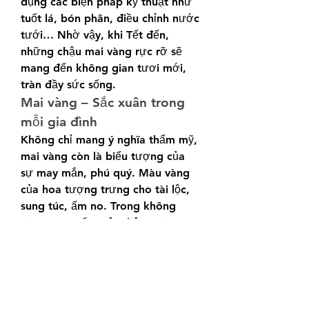
dụng các biện pháp kỹ thuật như 
tuốt lá, bón phân, điều chỉnh nước 
tưới… Nhờ vậy, khi Tết đến, 
những chậu mai vàng rực rỡ sẽ 
mang đến không gian tươi mới, 
tràn đầy sức sống.
Mai vàng – Sắc xuân trong 
mỗi gia đình
Không chỉ mang ý nghĩa thẩm mỹ, 
mai vàng còn là biểu tượng của 
sự may mắn, phú quý. Màu vàng 
của hoa tượng trưng cho tài lộc, 
sung túc, ấm no. Trong không 
gian ngày Tết, một chậu mai vàng 
rực rỡ không chỉ làm đẹp cho 
ngôi nhà mà còn đem đến niềm 
vui, sự hân hoan cho gia chủ và 
khách đến thăm.
Với những ý nghĩa đặc biệt ấy, 