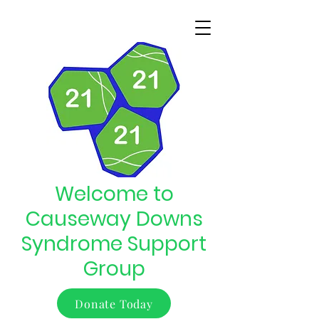
Welcome to
Causeway Downs
Syndrome Support
Group
Donate Today