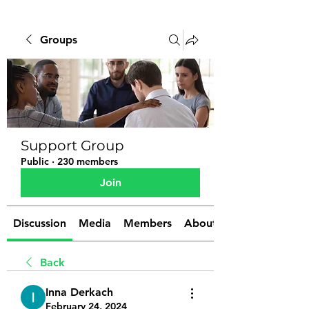
Groups
Support Group
Public
·
230 members
Join
Discussion
Media
Members
About
Back
Inna Derkach
February 24, 2024