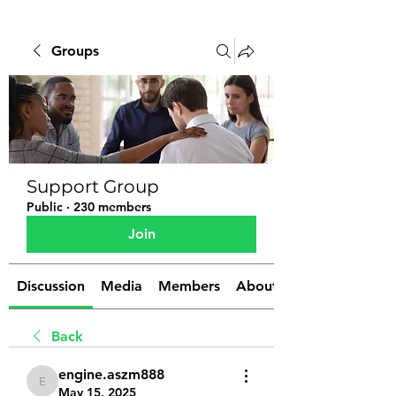
Groups
Support Group
Public
·
230 members
Join
Discussion
Media
Members
About
Back
engine.aszm888
engine.aszm888
May 15, 2025