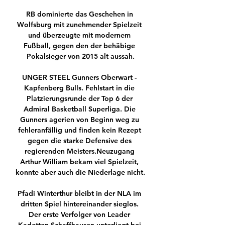
RB dominierte das Geschehen in 
Wolfsburg mit zunehmender Spielzeit 
und überzeugte mit modernem 
Fußball, gegen den der behäbige 
Pokalsieger von 2015 alt aussah.

UNGER STEEL Gunners Oberwart - 
Kapfenberg Bulls. Fehlstart in die 
Platzierungsrunde der Top 6 der 
Admiral Basketball Superliga. Die 
Gunners agerien von Beginn weg zu 
fehleranfällig und finden kein Rezept 
gegen die starke Defensive des 
regierenden Meisters.Neuzugang 
Arthur William bekam viel Spielzeit, 
konnte aber auch die Niederlage nicht.

Pfadi Winterthur bleibt in der NLA im 
dritten Spiel hintereinander sieglos. 
Der erste Verfolger von Leader 