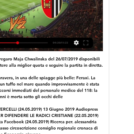
taccante gallese Gareth Bale e i fan del Real Madrid. Ora un video finito sui social sta aggravando ancora di più la tensione.Questa volta non c'entrano le sue scarse prestazioni, la mancanza di leadership e l'assenza in campo dal 13 ottobre. Il giocatore all'arrivo a Madrid, di ritorno da Londra dove si è dovuto.

Pessime notizie per il Valencia in vista dei prossimi impegni di Europa League. Geoffrey Kondogbia è stato qualificato per tre giornate dalla UEFA per aver rimediato volontariamente il cartellino giallo nel corso della gara dei sedicesimi di finale tra Valencia a Celtic.

Sardegna settentrionale e inferiori alla media sulla Sardegna meridionale. Il giorno 24 le piogge hanno raggiunto 76.2 mm a Villanova Strisaili, 74.6 mm a Baunei e 70.2 mm a Lanusei. Figura 3: Precipitazioni del mese di novembre 2016. Nel mese di dicembre 2016 le precipitazioni totali hanno mostrato una forte disomogeneità spaziale (Figura 4).

Gubbio, installati gli impianti di videosorveglianza: ecco date e orari di accesso in centro dal 15 gennaio Gubbio, installati gli impianti di videosorveglianza agli accessi nel centro storico: ecco date e orari di accesso nei due anelli in cui e' stato suddiviso. Fase sperimentale dal 15 gennaio al 15 marzo.

Linea Verde ↓ domenica 15. Tiberio Timperi e Monica Setta hanno preso il posto di Luca Rosini e Ingrid Muccitelli.. Il contesto: il programma di Rai 1 condotto da Eleonora Daniele è andato in onda soltanto con la prima parte, lasciando spazio dalle 10.55 al discorso del premier Conte.

Lavagnese Castellazzo Bormida risultati in diretta (e live video streaming online*) in tempo reale, inizia il 21.2.2016. alle 13:30 UTC fuso orario allo stadio Stadio Edoardo Riboli, Lavagna, Italy in Serie D, Girone A  …

HIROSHIMA (GIAPPONE)- La Nazionale Maschile esce sconfitta con il punteggio di 3-1 (13-25, 27-25, 28-26, 25-12) dal match odierno disputato contro la Russia. Il rammarico è tanto per come è maturato questo ko. Gli uomini di Blengini avevano infatti iniziato la gara nel migliore dei modi

È stato presentato stamane, nel corso di una conferenza stampa nella sede comunale di Palazzo Fibbioni all'Aquila, il primo dei due rugby test match che impegneranno l'Italdonne prima dell'avvio del Sei Nazioni 2020: la sfida tra Italia e Giappone, in programma il prossimo 16 novembre alle 14:30 allo stadio "Tommaso Fattori" dell'Aquila.

[Gratuito==] Diretta FeralpiSalò-Ascoli Calcio in streaming 8 ore fa — [Gratuito==] Diretta FeralpiSalò-Ascoli Calcio in streaming Palermo vs Ascoli: Risultato in Diretta Streaming Serie B 24 febbraio 2024 Il ...

Elenco dei revisori che hanno valutato gli articoli proposti ad «Athenaeum» nel periodo 2012-2014 Nel biennio compreso tra il maggio 2012 e l'aprile 2014 sono stati sottoposti alla rivista 108 articoli.

Per vedere Milan Spal in live streaming italiano ci sono le emittenti ufficiali Ma perché non collegarsi giovedì 31 ottobre 2019 alle ore 21 con i nuovi modi?. Non ci sono solo gli strumenti sviluppati da Sky, Dazn e dai siti web emittenti per vedere in streaming i match della Serie A, Udinese

Monza corsaro ad Arezzo: decide Mendicino. 17.04.2018 18:33 di Tommaso Maschio Nel recupero della 29^ giornata del Girone A di Serie C il Monza espugna il campo dell'Arezzo con una rete di Mendicino, su cross di D'Errico, dopo 18 minuti di gioco.

La Libertas conferma il successo della sfida di andata sul medesimo campo di Montecchio e guadagna l’accesso alle semifinali di Campionato Sammarinese 2018-19 a spese di un Murata che deve far ammenda per com’è arrivato l’unico gol nel confronto di settimana scorsa e per la …

Feralpisalò - Ascoli in Diretta Streaming Guarda Feralpisalò - Ascoli Live e On Demand su DAZN IT con 2 dispositivi diversi contemporaneamente e connetti fino a 6 dispositivi.

Ascoli Calcio in di | News & Events 8 ore fa — (GUARDA ONLINE>) Streaming FeralpiSalò — Ascoli Calcio in diretta tv Feralpisalò-Ascoli, Serie B: Pronostico, Probabili 24 febbraio 2024 28 ...

Mary Lina è su Facebook. Iscriviti a Facebook per connetterti con Mary Lina e altre persone che potresti conoscere. Grazie a Facebook puoi mantenere i...

Dal 1978 Marcosport vi aspetta a Cesena con un'ampia esposizione di articoli e abbigliamento dei migliori marchi per lo sport e il tempo libero.

Tottenham-Liverpool: quote più interessanti. A confermare i pronostici prepartita c’è la quota in favore del Liverpool per quanto riguarda il trionfo finale. Coppa al Liverpool quotata a 1.50, mentre al Tottenham a 2.40. Ci si aspetta un gran numero di gol, con almeno una rete a testa per le due squadre date a 1.70.

Alessandria - Presso Palazzo Guasco - Salone del Principe in Via dei Guasco, 47. IL SEMINARIO DEL GIORNO 22 OTTOBRE E' RIMANDATO AL GIORNO 11 NOVEMBRE 2019 DALLE ORE …

Camilla Läckberg, Stieg Larsson, Liza Marklund, Paolo Roversi e tanti altri. Vai all'offerta. Il ritorno di una grande autrice. Il nuovo libro di Isabel Allende. Un'indimenticabile storia di amore, resistenza e …

Pronostico e statistiche dell'incontro di calcio Zulte-Waregem - Red Star Waasland di Belgio Jupiler League - Europa League Group del 30/03/2019. Disponibili anche tutti i pronostici della giornata del campionato Belgio Jupiler League - Europa League Group

La rete autofiloviaria urbana di Bologna gestita dalla azienda TPER, nata dalla fusione con FER e ATC nel 2012, che gestisce anche il trasporto extraurbano automobilistico di Bologna e Ferrara, e quelli urbani di Imola e Ferrara e ferroviario anche a livello regionale.

Feralpisalò-Ascoli oggi in tv: data, orario e diretta 6 ore fa — Ecco la data, l'orario, la diretta tv e lo streaming di Feralpisalò-Ascoli, match valevole per la ventiseiesima giornata del campionato ...

Sampdoria-Juventus si gioca alle 15:00 allo stadio Luigi Ferraris di Marassi ed è la più attesa partita di Serie A di oggi pomeriggio. Si potrà vedere in diretta in tv su Sky e Premium, o in diretta streaming tramite diversi servizi (anche gratuiti).

Al termine di una partita condottadal primo al quara