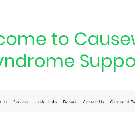
come to Cause
yndrome Suppo
t Us
Services
Useful Links
Donate
Contact Us
Garden of Ea