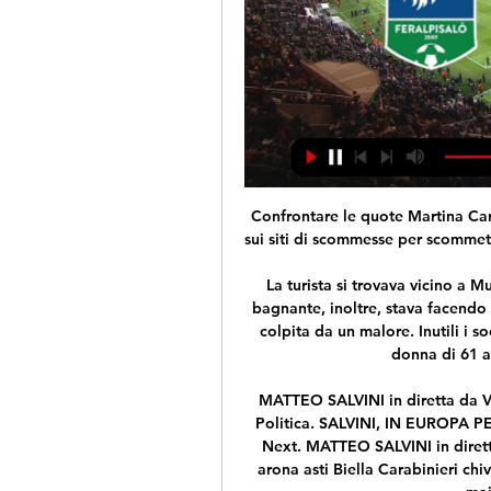
Confrontare le quote Martina Caregaro Maja Chwalinska del 26/07/2019 disponibili sui siti di scommesse per scommettere alla miglior quota e seguire la partita in diretta.

La turista si trovava vicino a Muravera, in una delle spiagge più belle: Feraxi. La bagnante, inoltre, stava facendo un tuffo nel mare quando improvvisamente è stata colpita da un malore. Inutili i soccorsi immediati del personale medico del 118: la donna di 61 anni è morta sotto gli occhi delle

MATTEO SALVINI in diretta da VERCELLI (24.05.2019) 13 Giugno 2019 Audiopress Politica. SALVINI, IN EUROPA PER DIFENDERE LE RADICI CRISTIANE (22.05.2019) Next. MATTEO SALVINI in diretta Facebook (24.05.2019) Ricerca per. alessandria arona asti Biella Carabinieri chivasso circoscrizione consiglio regionale cronaca di maio Economia giaveno.

Feralpisalò-Ascoli Streaming Gratis: dove vedere la Serie 6 ore fa — L'incontro sarà visibile in Diretta LIVE su Sky – in particolare sul canale Sky Sport 255 e in diretta gol con gli altri match del campionato ...

La prova del cuoco - Il programma in diretta sarà un vero varietà della cucina. Si prevedono una serie di prove ai fornelli, duelli tema tici, sfide regionali, rubriche con uno o più chef professionisti e non. Le prove e le rubriche si svolgeranno in studio e in location esterne con collegamenti in diretta e rvm.

agricola porru di porru pietro e c. 00970350526 porru pietro (prrptr49l26i564t) 06/03/2006. agricola progetto uomo + natura di bruno dei e roberta zivolo s.n.c. societa' agricola 05827840488 zivolo roberta maria (zvlrrt54b46f205v) 08/04/2008. agricola querciabella spa 03398390157 de santi guidino (dsngdn53e22d612x) 17/05/2007

Vorrei solo fare i complimenti al Rotonda, non so come facciano a essere ultimi, una delle squadre più ostiche che abbiamo incontrato, io continuo a vedere della sufficienza nell'atteggiamento in campo, però fino a quando si vince va bene così.

Casalmaggiore vince al quinto. in Volley. Samsung Volley Cup: la Saugella trionfa in casa. Casalmaggiore vince al quinto. by Romano Capasso 17 Marzo 2019, 20:24.

Diretta FeralpiSalò-Ascoli in tv FeralpiSalo vs Ascoli risul 6 ore fa — Diretta FeralpiSalò-Ascoli in tv FeralpiSalo vs Ascoli risultati, statistiche H2H | Calcio 24/02/2024 Segui Ascoli vs FeralpiSalo risultati, ...

L’Associazione Culturale SmartLab Europe, partner del progetto europeo Erasmus+ KA2 “Tesori Rurali”, organizza in occasione del 4° international meeting una conferenza presso la sala Tosti dell’Aurum a Pescara il 25 ottobre alle ore 17.30 alla presenza delle nove delegazioni coinvolte (Lettonia, Spagna, Grecia, Paesi Bassi, Romania.

Info per la pubblicità - Campobasso. È possibile effettuare la richiesta di pubblicità compilando il modulo di richiesta direttamente online. Ciò permette di ottimizzare i tempi e le modalità della pubblicazione. In particolare si ottiene: la trasmissione immediata del dato;

Centri assistenza Beko a Grosseto. Riparazioni su elettrodomestici, lavatrici, lavastoviglie, asciugatrici, congelatori, side-by-side, frigoriferi, forni e piani cottura Beko a Grosseto e provincia.

(((tv=))) Streaming FeralpiSalò-Ascoli in diretta FeralpiSal 8 ore fa — La partita, che sarà trasmessa in diretta streaming su pc, smartphone e tablet dalle applicazioni di Sky Calcio e Mediaset Premium, è l'ennesima ...

52 monza 69 alessandria 29 benevento 12 39 livorno 5 atai 42 carpi 40 cittadella 53 ravenna 68 sanremese 28 chievoverona 13 cagliari 4 60 arezzo 61 turns. fermana 75 monopoli 45 ponsacco 76 udinese 15 entella 26 sudtirol 55 c. di fasano 66 bologna 18 …

9^giornata Foggia Perugia 2-1 Scritto da Erika Cesari il 13/10/2017 . Ascoltare la radio A Tutto Grifo clicca QUI. Cronaca di Erika Cesari. Commento pre partita siamo all’anticipo della nona giornata del campionato di Serie B, reduce dalla brutta sconfitta interna contro la Pro <Vercelli, il Perugia di Federico Giunti tenterà l’immediato.

Non corre buon sangue tra l'at