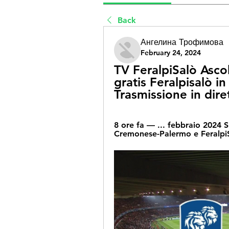
Back
Ангелина Трофимова
February 24, 2024
TV FeralpiSalò Ascoli
gratis Feralpisalò in
Trasmissione in dire
8 ore fa — ... febbraio 2024 
Cremonese-Palermo e FeralpiSal