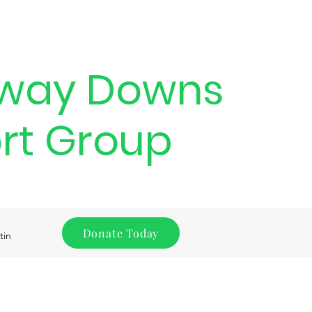
way Downs
rt Group
Donate Today
tin