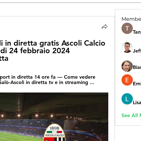
Membe
Tan
 in diretta gratis Ascoli Calcio 
 di 24 febbraio 2024 
Jef
tta
Bia
Sport in diretta 14 ore fa — Come vedere 
ò-Ascoli in diretta tv e in streaming ...
Emi
Lis
See All