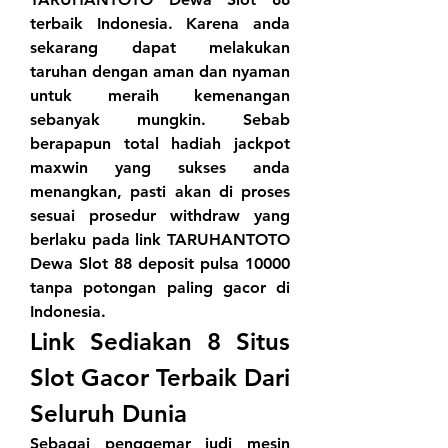
terbaik Indonesia. Karena anda 
sekarang dapat melakukan 
taruhan dengan aman dan nyaman 
untuk meraih kemenangan 
sebanyak mungkin. Sebab 
berapapun total hadiah jackpot 
maxwin yang sukses anda 
menangkan, pasti akan di proses 
sesuai prosedur withdraw yang 
berlaku pada link TARUHANTOTO 
Dewa Slot 88 deposit pulsa 10000 
tanpa potongan paling gacor di 
Indonesia.
Link Sediakan 8 Situs 
Slot Gacor Terbaik Dari 
Seluruh Dunia
Sebagai penggemar judi mesin 