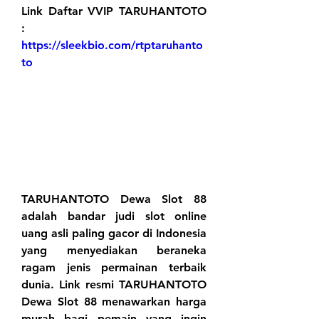
Link Daftar VVIP TARUHANTOTO 
: 
https://sleekbio.com/rtptaruhanto
to
TARUHANTOTO Dewa Slot 88 
adalah bandar judi slot online 
uang asli paling gacor di Indonesia 
yang menyediakan beraneka 
ragam jenis permainan terbaik 
dunia. Link resmi TARUHANTOTO 
Dewa Slot 88 menawarkan harga 
murah bagi pemain yang ingin 