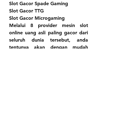
Slot Gacor Spade Gaming
Slot Gacor TTG
Slot Gacor Microgaming
Melalui 8 provider mesin slot 
online uang asli paling gacor dari 
seluruh dunia tersebut, anda 
tentunya akan dengan mudah 
untuk menemukan berbagai 
alternatif permainan slot gacor 
terbaik dunia. Karena terdapat 
lebih dari 999 varian permainan 
mesin slot online terbaru yang 
memiliki rtp tinggi dan dapat 
membuat anda menang jackpot 
maxwin dengan gampang sekali. 
Jadi kalau anda inign menikmati 
hasil terbaik saat melakukan 
taruhan pada permainan slot 
online uang asli, maka sudah 