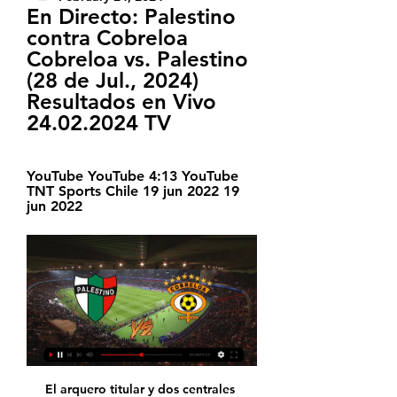
En Directo: Palestino 
contra Cobreloa 
Cobreloa vs. Palestino 
(28 de Jul., 2024) 
Resultados en Vivo 
24.02.2024 TV
YouTube YouTube 4:13 YouTube 
TNT Sports Chile 19 jun 2022 19 
jun 2022
El arquero titular y dos centrales padecen molestias que lo pueden dejar sin viajar con el plantel.. Lanús cuenta con tres dudas en la defensa para viajar a Córdoba. Lanús. El defensor de 20 años participa actualmente en la reserva de Lanús y contra Belgrano haría su presentación oficial en primera categoría.

La Real Sociedad es un club de fútbol de la ciudad de San Sebastián, en Guipúzcoa, que fue fundado en el año 1909. Actualmente juega en la Primera División española, siendo calificado como el octavo equipo de la la liga en la clasificación histórica. De las las 85 temporadas que ha estado

Page 145. El Tratamiento mercantil está contenido en los artículos 126 a 133 del R.D. Legislativo 1/2010 (TRLSC). En caso de copropiedad sobre una o varias participaciones o acciones, los copropietarios habrán de designar una sola persona para el ejercicio de los derechos de socio, y responderán solidariamente frente a la sociedad de.

Marín-Tamayo, Fausto, “Esbozo genealógico de Nuño Beltrán de Guzmán”, en Memorias de la Academia Mexicana de Genealogía y Heráldica, tomo IV, segunda época, diciembre de 1968, pp. 367-375. Martínez Cosío, Leopoldo, Los caballeros de la ordenes militares en …

El proyectista es uno de los arquitectos más reconocidos de la arquitectura platense. La visión de las ciudades en el siglo XXI del Consejo Europeo de Urbanista. Nueva Carta de Atenas 2003. . www. corresponsabilizar e integrar la oferta educativa de la ciudad en la institución escolar para que esta transmisión habilite.

Además de los resultados de Deportivo Mixco, en MisMarcadores.com puedes seguir más de 5000 competiciones de más de 30 deportes de todo el mundo. El servicio de resultados de Deportivo Mixco se ofrece en tiempo real, sin necesidad de recargar la página.

Consulta toda la información y noticias de última hora de todas las provincias de la Comunidad andaluza: Cádiz, Málaga, Sevilla, Huelva, Jaén, Almería, Córdoba y Granada.

Buenos días, He estado investigando y preguntando y me están diciendo que es muy probable que exista algún cristal / material que al ser estimulado eléctricamente cambie su índice de refracción (y por lo tanto, también la focal de una lente hecha con dicho material).

PREVIA| Los rojiblancos viajarán a Granollers a por la victoria ⚪ El Fertiberia Balonmano Puerto Sagunto se enfrentará mañana al Fraikin Granollers en...

Entra para pedir la cita previa en la jefatura de la Dirección General de Tráfico de la zona de Badajoz. Todos los datos y la información, dirección y localización, número de teléfono, mail y trámites de la DGT de Badajoz los hallarás aquí.

RADIO SOL Y COBRE - NOTI CALAMA ... directo todas las novedades del ⚽️ partido PALESTINO 🆚️ COBRELOA por la El partido ⚽️ Cobreloa vs Palestino se jugará sin hinchas visitantes y con aforo ...

Villa Dálmine recibe a Almagro por una nueva fecha del certamen.. A qué hora juegan Villa Dálmine vs. Almagro y link para ver en vivo y online por DirecTV.. La fecha continuará el lunes próximo con Deportivo Riestra-Santamarina (17) y Sarmiento-Instituto (21.05).

El Villanovense sigue con paso firme su proceso de recuperación y comienza a alejarse de los puestos de descenso después de imponerse por 2-0 a un rival directo como es el Sevilla Atlético. Otra vez todo se tuvo que decidir en la segunda mitad, en la …

El Atlético alineó sin Diego Costa por lesión. Antoine Griezmann y otros titulares recibieron descanso por orden de Simeone, quien no pudo estar en el banquillo al cumplir el segundo partido de la suspensión de tres que recibió por un reclamo airado que hizo en un partido de la copa ante Sevilla …

Fútbol, Chile - Palestino: marcadores en directo, resultados Flashscore.cl proporciona marcadores en directo del Palestino, resultados Palestino vs Cobreloa · U. De Chile vs Audax Italiano · O'Higgins vs Colo Colo.

Henry Alejandro Rodríguez Muñoz (nacido en Maracay, Estado Aragua, Venezuela, el 9 de febrero de 1990), conocido también por su apodo "Pollito", es un beisbolista profesional venezolano que juega en las posiciones de segunda base, campocorto y tercera base En la Liga Venezolana de Béisbol Profesional juega con el equipo Cardenales de Lara.

El Fútbol Club Barcelon B llegó al campo del Nuevo Estadio de Ejea de los Caballeros con el objetivo bien marcado: sacar los tres puntos, sumar otra victoria y seguir escalando posiciones en la tabla de clasificaciones. Antes de la batalla contra el conjunto aragonés, los de García Pimienta

Esta surgió en un partido de futbol que disputaba el Club Sportivo Luqueño y Club Libertad, al cual se encontraba perdiendo y fue allí que el capitán de equipo en un momento con gesto de fuerza y garra, toma un puñado del césped del campo de juego con el puño y dice a sus compañeros “Vamos, Vamos, Vamos los muchachos A LO LUQUE que.

Real Sociedad vs. Atlético Madrid 2 - 0. Summary; H2H Comparison; Commentary; Venue; Map. Real Madrid - Real Sociedad More info. Upcoming matches 13/01/19. Real Sociedad - Espanyol More info. Upcoming matches 20/01/19.

La Ciudad de Quimilí será la sede para le primera edición del Torneo Provincia Femenino de Fútbol 5. El sábado 5, en la cancha de Quimilí Central se desarrollará el Torneo Provincial de Fútbol Femenino 5, que organiza y fiscaliza la Federación Provincial de Fútbol de Santiago del Estero.

Guápiles, Limón MCH Consultores San jose-centro experiencia 5 años marketing indefinido jornada completa salario 1 mes publicado ayer - Bachiller de Colegio -Experiencia de 5 años en ventas -Experiencia en ventas de Equipo de Protección... CAJERA- EXP COBRO-TRAMITE DE FACTURAS-CIERRES DE CAJA-SAP-GUAPILES Guápiles, Limón

Cobreloa (Kalam) vs FC Palestino Marcador en vivo Dónde ver Cobreloa (Kalam) vs FC Palestino en línea?AiScore provides Cobreloa (Kalam) vs FC Palestino(2024/07/28) en vivo,h2h,predicción,el partido ...

Ver 3 de Febrero vs Sportivo Luqueño en Vivo HD Por Roja Directa. Ver 3 de Febrero vs Sportivo Luqueño En Vivo Gratis 16/08/2014 3 de Febrero vs Sportivo Luqueño en Unimas 16 de Agosto. Ver Deportivo Capiatá vs Libertad en Vivo HD Por R...

Cobreloa vs Palestino | Dónde ver EN VIVO por TV y 19 jun 2022 — Palestino y Deportes Antofagasta iniciaron con trabajadas victorias su participación en la nueva edición de la Copa Chile. Los árabes se ...

Cuándo juega Cobreloa vs Palestino | Horario, dónde ver 17 jun 2022 — Cobreloa vs Palestino EN VIVO por la Copa Chile | A qué hora juegan y quién transmite ONLINE GRATIS, por STREAMING y en qué canal de TV: ...

Live Stream Data Google Play. VIP.. Fútbol australiano Balonmano ⚽ Fútbol sala Tenis de mesa Snooker Bádminton Críquet. Sebastian Prechtel v Ruben Konings: 6-4,3-6,6-2 : …

Obtén las estadísticas del partido Peñarol vs. Rampla Juniors 2019 Uruguayan Primera Division,. Peñarol venció a Rampla por 2 a 1 con dos tremendos cabezazos. Enzo Martínez y Fabricio Formiliano anotaron para el Manya, que logró su segunda victoria en el Clausura.

bugnon jose miguel bundovics jose alberto buttarro alicia gloria rueda, miguel 06120 4711623 caballero ricardo virgilio caballini pablo ariel cabeza ramiro javier cabrera gaona iara ana 156104703 cabrera marianela ines calabuig martin calenta cristian horacio calesini bibiana calzia yanina andrea caminitti alejandra lujan canal marcela elena.

El actual campeón de la LPB, Marinos de Anzoátegui, protagonizará el duelo inaugural frente a Gaiteros del Zulia. Los orientales debutarán en casa en una temporada en la cual su mirada solo apunta a un nuevo título y a buscar el tricampeonato.

Estrenos de Cine. Este es un listado de las Películas Estrenadas en Cines . Aquí encontraras las pelis que hay actualmente en cartelera, las más recomendadas y las que se lanzarán próximamente para su estreno en la gran pantalla.

Deseo recibir correos electrónicos / comunicaciones de marketing directo de acuerdo con la Política de privacidad . Registrarse. RESTABLECER CONTRASEÑA. Introduce la dirección de correo electrónico asociada a tu cuenta. Te enviaremos un correo electrónico con un enlace para restablecer tu contraseña.

EN VIVO - PALESTINO VS COBRELOA - Facebook 3:53:16Siga nuestra transmisión a través de Radio Fm Siete 94.7 en Calama y Chuquicamata, y 101.7 en Tocopilla, además de www.enlalinea.cl.Facebook · En La Línea Deportes · 26 jun 2022

Torneo de Primera División 2017, 19na fecha – Atlético Rafaela 1 vs. Huracán 1 – El seguimiento de cada jugador del Globo. Gonzalo Marinelli: Pese a las notorias falencias en el dominio de las dimensiones del área Marinelli fue importante para Huracán. No tuvo mucho más que hacer en el gol de Rafaela…

El Lugo ha ido empatando al descanso y terminado empatando en 5 de sus últimos 7 partidos como visitante (Segunda División). empatar/empatar Lugo 5,50: El Almeria ha visto menos de 2.5 goles en sus últimos 5 partidos como local contra el Lugo en todas las …

Yo soy de San Lorenzo y no puedo parar, Boedo es una joda, es un carnaval me enferno de locura por esta pasión, me curo los domingos cuándo estoy con vos

La noche de Copa se llevó por delante el Atlético, en un partido que pareció escrito por un guionista de los viejos tiempos. Porque hubo de todo. Emoción, remontadas, dos palos (de Correa y Godín), dos goles anulados (a Kalinic y a Arias), seis en el marcador, cinco chequeos de VAR y un Atleti

16 de Dic, 2018 . Las infecciones de transmisión sexual (ITS), como el herpes genital, el virus del papiloma humano (VPH), la clamidia, la gonorrea, la sífilis, la hepatitis y el virus de inmunodeficiencia humana (VIH), están en su punto más alto.

COBRELOA VS PALESTINO - COPA CHILE 2022 - YouTube YouTube YouTube 3:33:49 YouTube diarioenlalinea 19 jun 2022 19 jun 2022

En Gimnasia imaginan un “todo o nada” con Juventud por el. Sin embargo, pese a que aún el albo tiene que jugar por cumplir y ser árbitro de la definición ante Gimnasia y Esgrima de Mendoza, el. de quien no se descarta que pueda cruzarse en la próxima estación de Gimnasia en un duelo a ida y vuelta por el