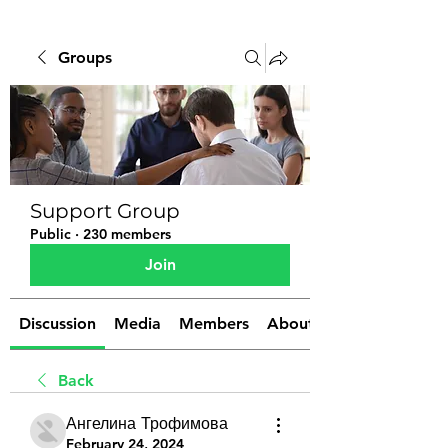
Groups
Support Group
Public
·
230 members
Join
Discussion
Media
Members
About
Back
Ангелина Трофимова
February 24, 2024