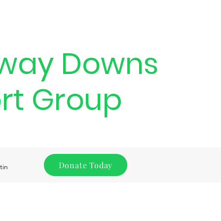
way Downs
rt Group
Donate Today
tin