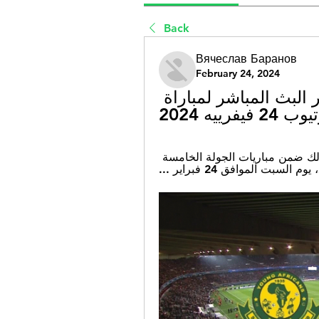
Back
Вячеслав Баранов
February 24, 2024
يانغ أفريكانز بلوزداد بث مباشر البث المباشر لمباراة 
يه 2024
قبل يومين — مباراة شباب بلوزداد ويانغ أفريكانز، وذلك ضمن مباريات الجولة الخامسة 