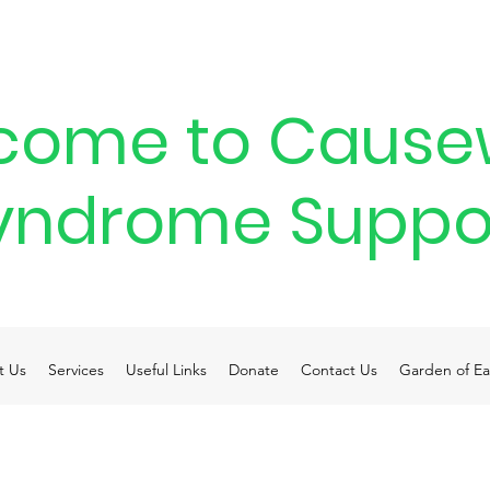
come to Cause
yndrome Suppo
t Us
Services
Useful Links
Donate
Contact Us
Garden of Ea