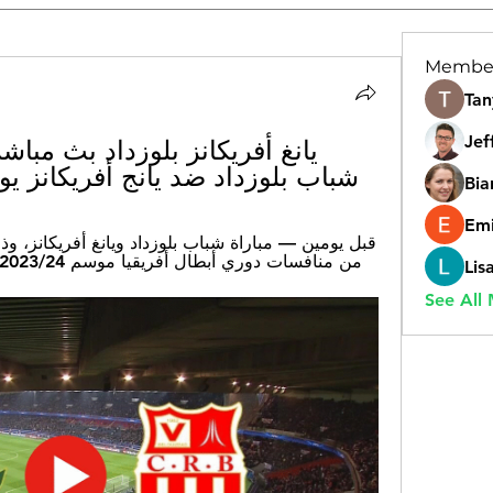
Membe
Tan
Jef
شباب بلوزداد ضد يانج أفريكانز يوتيوب 24 فيفري
Bia
Emi
من منافسات دوري أبطال أفريقيا موسم 2023/24، يوم السبت الموافق 24 فبراير ...
Lis
See All