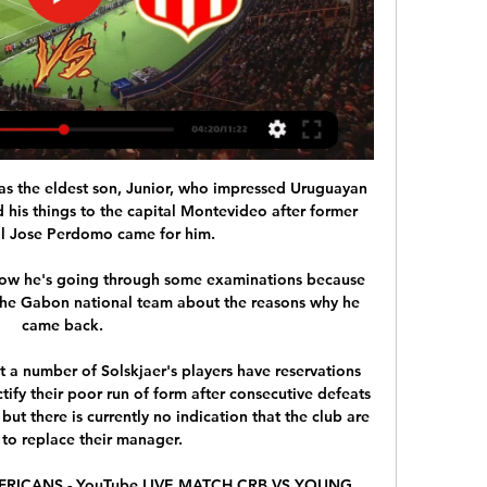
otball at Saint-Etienne to his name. 

مباراة شباب بلوزداد و يانغ أفريكانز اليوم الجولة 1 دوري أبطال YouTube YouTube https://www.youtube.com watch YouTube YouTube https://www.youtube.com watch 0:56 YouTube أخبار الكرة الوطنية 24‏/11‏/2023 24‏/11‏/2023

The Dons got themselves back into the game when Ojo set up Ramirez and he swept a drive low past Hoops keeper Joe Hart. 

At the other end, Van Veen&#8217;s angled drive was pushed round the post by Lewis for a fruitless Well corner. 

This is an interesting group as the top three are all still in play. For Greece the equation is simple, they have to beat both Spain and Kosovo, nothing else will do. For Spain it’s slightly more complicated. Win their last two and they’re through as group winners, simple as that. But fail to do that and their position will be impacted by Sweden’s result against joint-bottom Georgia. If Sweden, as you would expect, win that match then they can afford to draw with Spain in Seville and still top the group. 

Boss Clarke confirmed Fleck would come back into consideration upon returning to the squad but added he was unlikely to be in the mix for the opening game against the Czechs at Hampden Park on June 14, which comes before the trip to Wembley to play England and a final group game against Croatia in Glasgow. 

He is joined in the main category by OL Reign winger Rapinoe, Arsenal forward Mead and Manchester City left-back Stokes.

Brighton captain Lewis Dunk was then dismissed after consultation with the video assistant referee, and Bruno Fernandes sealed victory with a second in stoppage time.

Benzema is a really complete - not striker - player, said Ancelotti after the game.  He gets better every day, like wine. 

Opta statsAston Villa have lost their last two home league games against Leicester - only once have they lost three in a row against them at Villa Park, doing so between 1936 and 1954.Leicester have won five of their last seven league games against Aston Villa (D1 L1), as many as they had in their previous 22 league meetings with the Villans (D9 L8).In Premier League history, only Middlesbrough (15 v Man Utd), Fulham (14 v Man City) and West Brom (13 v Arsenal) have hosted a side more often without registering a single clean sheet than Aston Villa and their 12 previous home games with Leicester, conceding 23 times across those matches.Leicester are without a clean sheet in their last 14 away Premier League games, since a 0-0 draw with Wolves in February. 

Julian Nagelsmann’s side took the lead after just ten minutes as Alphonso Davies’ ball from the left across the face of goal was met by Robert Lewandowski, but the final touch came off Bielefeld’s Jacob Laursen, who put the ball into his own net to give Bayern the advantage. The goal was confirmed after a VAR check.

“We wouldn't say it to each other’s faces because we're young lads so we like to have a joke about it, but we all want the best for each other and we all back each other up,” he explains. “It's a really close group.”

But Lyon were only behind for 17 minutes. Delphine Cascarino passed to Malard and her shot was only parried by Votikova before the Czech Republic international fouled Malard to concede the penalty, which Renard converted on a day when she made her 100th appearance in the competition.

A closer look showed Alisson had in fact diverted into his own net as the ball skimmed his glove, and though VAR had a look at a potential shove by Angelo Ogbonna, the goal was given. 

With Ajax already through, the final qualification spot could rest on the result of Borussia Dortmund's trip to Sporting Lisbon. 

يانغ أفريكانز vs شباب بلوزداد مباشر استكشاف احصائيات من يانغ أفريكانز vs شباب بلوزداد live على AiScore - نحن نقوم بتحديث الأرقام الموجودة في هذه الصفحة كل ثانية من اللعبة. لمحة عامة.

Milan are looking to sign a new centre-back and are interested in Paris Saint-Germain's Abdou Diallo having moved on from Sven Botman, the Dutchman who is a target for Newcastle but who Lille want to keep. 

Old nemeses Arsene Wenger and Sir Alex Ferguson locked horns on plenty of occasions while in charge of Arsenal and Manchester United respectively, while midfielders Patrick Vieira and Roy Keane translated that rivalry on the pitch. 

UK Sport chief operating officer Simon Morton said at the time: These events aren't just part of our strategy, they're also aligned to the Government's strategy and we have been really encouraged by the Government's manifesto commitment to build on the UK's fantastic track record of hosting the biggest international sporting events. 

Chelsea have also been hit by several positive cases before Thursday's game against Everton, but that match is set to go ahead.

In order to mitigate the impact of the decisions made on the AFCON, we consider that the release of players shall start on January 3 for those clubs and players having matches before then.

((لايف سبورت***)) يانغ أفريكانز بلوزداد شاهد بالبث قبل 9 ساعات — ((لايف سبورت***)) يانغ أفريكانز بلوزداد شاهد بالبث المباشر CRB vs Young Africans 3-0 Résumé 2023 - YouTube 24 فيفرييه 2024. يانغ أفريكانز. 8:00 ...

Newcastle have a lengthy list of possible targets as they work around the clock to try and make additions to a squad that has been affected by injury and Covid-19. 

Huddersfield stunned league leaders Fulham at Craven Cottage to move up to fourth in the Championship.

But despite the numbers and their league position, Neville said Tottenham's resurgence is as much down to the failures of their rivals as their own form. 

نتيجة مباراة شباب بلوزداد ويانغ أفريكانز في - سبورت 360 24‏/11‏/2023 — المراكز: شباب بلوزداد – يانغ أفريكانز (مباشر) تنويه: لا نوفر روابط بث مباشر غير شرعية لمشاهدة مباراة شباب بلوزداد ويانغ أفريكانز على سبورت 360 ...

يانغ أفريكانز بلوزداد شاهد بالبث المباشر بث مباشر مشاهدة مبا قبل 9 ساعات — قبل يوم واحد — سيتم بث مباراة بين فريق يانج أفريكانز وفريق شباب بلوزداد اليوم في إطار بطولة دوري أبطال إفريقيا، يمكن مشاهدة المباراة على ...

Bournemouth missed the chance to go