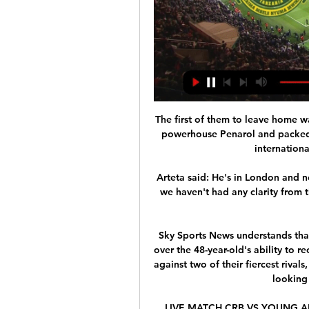
The first of them to leave home was the eldest son, Junior, who impressed Uruguayan powerhouse Penarol and packed his things to the capital Montevideo after former international Jose Perdomo came for him.

Arteta said: He's in London and now he's going through some examinations because we haven't had any clarity from the Gabon national team about the reasons why he came back. 

Sky Sports News understands that a number of Solskjaer's players have reservations over the 48-year-old's ability to rectify their poor run of form after consecutive defeats against two of their fiercest rivals, but there is currently no indication that the club are looking to replace their manager. 

LIVE MATCH CRB VS YOUNG AFRICANS - YouTube LIVE MATCH CRB VS YOUNG AFRICANS - YouTube YouTube YouTube https://www.youtube.com watch YouTube YouTube https://www.youtube.com watch 2:04:20 LIVE MATCH CRB VS YOUNG AFRICANS | بث مباشر لمباراة شباب بلوزداد ضد يونغ افريكانز. 4.3K views · Streamed 2 months ago #crb #livematch ... YouTube CR Belouizdad Live Match 25‏/11‏/2023 25‏/11‏/2023 المفقودة: يانغ يانغ

He may not have the captain's armband anymore - he may not want the armband anymore - but his leadership and influence on Arteta's Arsenal is clear. 

We know a lot about him through our development teams as well - he's a junior World Cup winner - so there are some centre halves who are pushing and we're very close, but we've added Marc and Ben White this time and we think it's a good opportunity to see two slightly younger players and see how they cope being with us. There are six players in the 25-man squad - Nick Pope, Guehi, James Ward-Prowse, Conor Gallagher, Smith Rowe, and Abraham - who were not involved in the Euros. 

يانغ أفريكانز بلوزداد شاهد بالبث المباشر مشاهدة مباراة يانج قبل 9 ساعات — يانغ أفريكانز بلوزداد شاهد بالبث المباشر مشاهدة مباراة يانج أفريكانز وشباب بلوزداد بث مباشر دوري أبطال 24 فيفرييه 2024 مجرى 09‏/12‏/2023 ...

مشاهدة مباراة يانج أفريكانز وشباب بلوزداد بث مباشر دوري أبطال قبل يومين — يقدم لكم موقع الاسطورة مشاهدة المباريات المثيرة بث مباشر من المنزل أمرًا شيقًا ومثيرًا للحماس، حيث يمكن للمشجع الاستمتاع بتجربة مشاهدة رائعة ...

The associations say they will continue to collaborate with government partners about the next steps. 

مباراة يانغ أفريكانز و شباب رياضي بلوزداد دوري أبطال أفريقيا يواجه اليوم فريق يانغ أفريكانز نضيره شباب رياضي بلوزداد في منافاسات دوري أبطال أفريقيا. وتجرى المباراة على الساعة 16:00 بتوقيت غرينيتش ، و في 18:00 بتوقيت مصر ، ...

I have really enjoyed my time here so far and I'm really pleased to be able to stay, said Caballero.

Players will now undergo more regular testing and face some limits on social interaction, including distancing and wearing masks.

You could sense the anxiety from the stands as the fans knew how big a game this could be, especially as West Ham dropped points earlier in the day and with Spurs and Man Utd facing Man City and Leeds respectively this weekend. 

But not as influential as he was in England's opening game and not immune from criticism about England's slow build-up work. 

The move would see Gary Caldwell - who currently works for the City group - return to Hibs to become Maloney's assistant. 

نتيجة مباراة شباب بلوزداد ويانغ أفريكانز في مجموعات دوري 24‏/11‏/2023 — وسجل اهداف شباب بلوزداد أمام يانغ أفريكانز اليوم عبد الرؤوف بن غيث في بث مباشر | مشاهدة مباراة عُمان والبرتغال في كأس العالم الشاطئية · بث ...

Instead, the opposite happened. The question for City became How have we not killed this? For Madrid, We're not dead! That's not a question, but then, unlike City, they don't seem a side given to questions.

بلوزداد يانغ أفريكانز شاهد بالبث المباشر 24 نوفمبر 2023 12‏/10‏/2023 — موعد مباراة شباب بلوزداد ويانغ افريكانز القادمة والقنوات الناقلة في دوري ابطال افريقيا البث المباشر. فيسبوك · X. جميع الحقوق محفوظة لموقع ...

The Gunners splashed out a considerable &#163;27m for the defender, who was 18 at the time and had only one season of professional fo