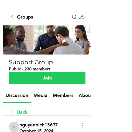
Groups
Support Group
Public
·
230 members
Join
Discussion
Media
Members
About
Back
nguyenbich13697
nguyenbich13697
October 15, 2024