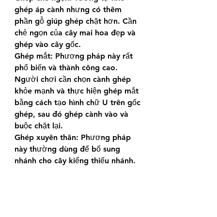
ghép áp cành nhưng có thêm 
phần gỗ giúp ghép chặt hơn. Cần 
chẻ ngọn của cây mai hoa đẹp và 
ghép vào cây gốc.
Ghép mắt: Phương pháp này rất 
phổ biến và thành công cao. 
Người chơi cần chọn cành ghép 
khỏe mạnh và thực hiện ghép mắt 
bằng cách tạo hình chữ U trên gốc 
ghép, sau đó ghép cành vào và 
buộc chặt lại.
Ghép xuyên thân: Phương pháp 
này thường dùng để bổ sung 
nhánh cho cây kiểng thiếu nhánh. 
Người chơi khoan lỗ trên thân cây 
kiểng và đưa nhánh ghép vào, giữ 
cố định cho đến khi ghép liền.\
====>> Xem thêm: Tìm hiểu 