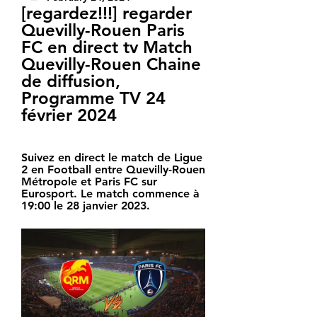
[regardez!!!] regarder 
Quevilly-Rouen Paris 
FC en direct tv Match 
Quevilly-Rouen Chaine 
de diffusion, 
Programme TV 24 
février 2024
Suivez en direct le match de Ligue 
2 en Football entre Quevilly-Rouen 
Métropole et Paris FC sur 
Eurosport. Le match commence à 
19:00 le 28 janvier 2023.