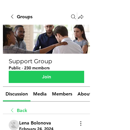
Groups
Support Group
Public
·
230 members
Join
Discussion
Media
Members
About
Back
Lena Bolonova
February 24, 2024