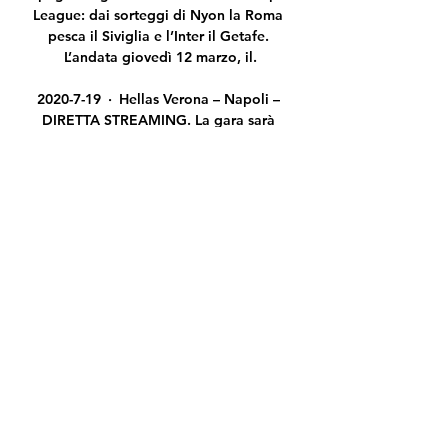
League: dai sorteggi di Nyon la Roma 
pesca il Siviglia e l’Inter il Getafe. 
L’andata giovedì 12 marzo, il.

2020-7-19 · Hellas Verona – Napoli – 
DIRETTA STREAMING. La gara sarà 
trasmessa in esclusiva da DAZN, 
piattaforma di riproduzione di eventi 
sportivi in streaming disponibile per 
Smart TV, applicazione mobile e 
computer.Ricordiamo che 
l’abbonamento mensile a DAZN costa 
9.99 €uro e consente la visione 
illimitata dei contenuti di proprietà 
DAZN per circa 30 giorni, in diretta e 
on demand.

BAYER LEVERKUSEN-JUVENTUS 
STREAMING GRATIS DIRETTA LINK 
ONLINE. Partita dall’importanza 
relativa per la Juventus di Maurizio 