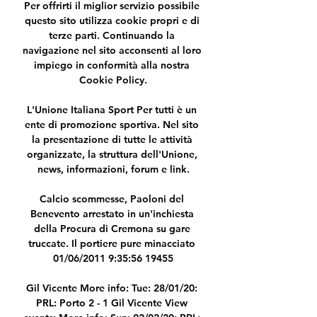
Per offrirti il miglior servizio possibile 
questo sito utilizza cookie propri e di 
terze parti. Continuando la 
navigazione nel sito acconsenti al loro 
impiego in conformità alla nostra 
Cookie Policy.

L'Unione Italiana Sport Per tutti è un 
ente di promozione sportiva. Nel sito 
la presentazione di tutte le attività 
organizzate, la struttura dell'Unione, 
news, informazioni, forum e link.

Calcio scommesse, Paoloni del 
Benevento arrestato in un'inchiesta 
della Procura di Cremona su gare 
truccate. Il portiere pure minacciato 
01/06/2011 9:35:56 19455

Gil Vicente More info: Tue: 28/01/20: 
PRL: Porto 2 - 1 Gil Vicente View 