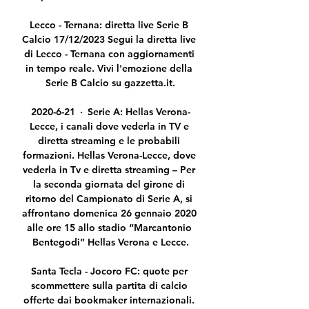
Lecco - Ternana: diretta live Serie B 
Calcio 17/12/2023 Segui la diretta live 
di Lecco - Ternana con aggiornamenti 
in tempo reale. Vivi l'emozione della 
Serie B Calcio su gazzetta.it.

2020-6-21 · Serie A: Hellas Verona-
Lecce, i canali dove vederla in TV e 
diretta streaming e le probabili 
formazioni. Hellas Verona-Lecce, dove 
vederla in Tv e diretta streaming – Per 
la seconda giornata del girone di 
ritorno del Campionato di Serie A, si 
affrontano domenica 26 gennaio 2020 
alle ore 15 allo stadio “Marcantonio 
Bentegodi” Hellas Verona e Lecce.

Santa Tecla - Jocoro FC: quote per 
scommettere sulla partita di calcio 
offerte dai bookmaker internazionali. 