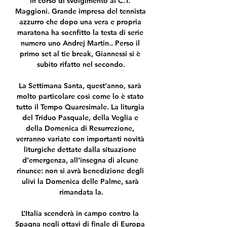
in corso di svolgimento al C.T. 
Maggioni. Grande impresa del tennista 
azzurro che dopo una vera e propria 
maratona ha socnfitto la testa di serie 
numero uno Andrej Martin.. Perso il 
primo set al tie break, Giannessi si è 
subito rifatto nel secondo.

La Settimana Santa, quest’anno, sarà 
molto particolare così come lo è stato 
tutto il Tempo Quaresimale. La liturgia 
del Triduo Pasquale, della Veglia e 
della Domenica di Resurrezione, 
verranno variate con importanti novità 
liturgiche dettate dalla situazione 
d’emergenza, all’insegna di alcune 
rinunce: non si avrà benedizione degli 
ulivi la Domenica delle Palme, sarà 
rimandata la.

L’Italia scenderà in campo contro la 
Spagna negli ottavi di finale di Europa 