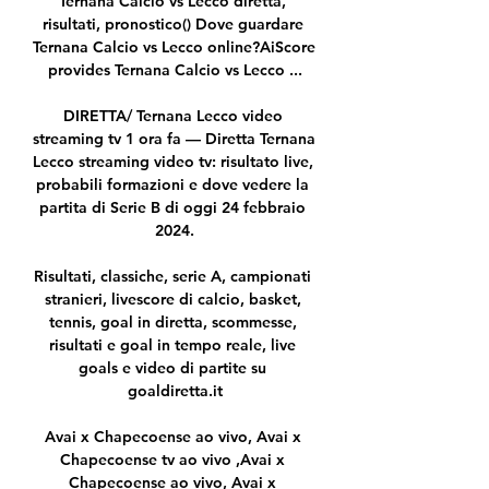
Ternana Calcio vs Lecco diretta, 
risultati, pronostico() Dove guardare 
Ternana Calcio vs Lecco online?AiScore 
provides Ternana Calcio vs Lecco ...

DIRETTA/ Ternana Lecco video 
streaming tv 1 ora fa — Diretta Ternana 
Lecco streaming video tv: risultato live, 
probabili formazioni e dove vedere la 
partita di Serie B di oggi 24 febbraio 
2024.

Risultati, classiche, serie A, campionati 
stranieri, livescore di calcio, basket, 
tennis, goal in diretta, scommesse, 
risultati e goal in tempo reale, live 
goals e video di partite su 
goaldiretta.it

Avai x Chapecoense ao vivo, Avai x 
Chapecoense tv ao vivo ,Avai x 
Chapecoense ao vivo, Avai x 