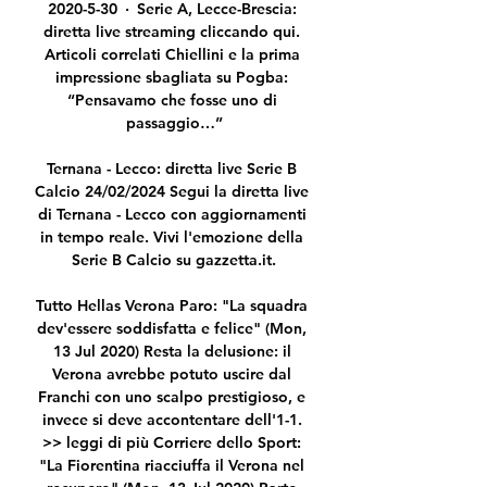
2020-5-30 · Serie A, Lecce-Brescia: 
diretta live streaming cliccando qui. 
Articoli correlati Chiellini e la prima 
impressione sbagliata su Pogba: 
“Pensavamo che fosse uno di 
passaggio…”

Ternana - Lecco: diretta live Serie B 
Calcio 24/02/2024 Segui la diretta live 
di Ternana - Lecco con aggiornamenti 
in tempo reale. Vivi l'emozione della 
Serie B Calcio su gazzetta.it.

Tutto Hellas Verona Paro: "La squadra 
dev'essere soddisfatta e felice" (Mon, 
13 Jul 2020) Resta la delusione: il 
Verona avrebbe potuto uscire dal 
Franchi con uno scalpo prestigioso, e 
invece si deve accontentare dell'1-1. 
>> leggi di più Corriere dello Sport: 
"La Fiorentina riacciuffa il Verona nel 