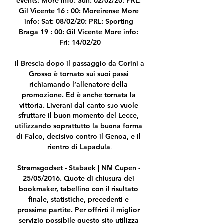
events: More info: Sun: 02/02/20: PRL: 
Gil Vicente 16 : 00: Moreirense More 
info: Sat: 08/02/20: PRL: Sporting 
Braga 19 : 00: Gil Vicente More info: 
Fri: 14/02/20

Il Brescia dopo il passaggio da Corini a 
Grosso è tornato sui suoi passi 
richiamando l’allenatore della 
promozione. Ed è anche tornata la 
vittoria. Liverani dal canto suo vuole 
sfruttare il buon momento del Lecce, 
utilizzando soprattutto la buona forma 
di Falco, decisivo contro il Genoa, e il 
rientro di Lapadula.

Strømsgodset - Stabaek | NM Cupen - 
25/05/2016. Quote di chiusura dei 
bookmaker, tabellino con il risultato 
finale, statistiche, precedenti e 
prossime partite. Per offrirti il miglior 
servizio possibile questo sito utilizza 