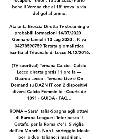
recupero" (Mon, 13 Jul 2020) Parte 
bene il Verona che al 18' trova la via 
del gol al primo.

Atalanta-Brescia Diretta Tv-streaming e 
probabili formazioni 14/07/2020 . 
Gennaro Iannelli 13 Lug 2020 .. P.Iva 
04278590759 Testata giornalistica 
iscritta al Tribunale di Lecce N.12/2016.

(TV sportiva!) Ternana Calcio - Calcio 
Lecco diretta gratis 11 ore fa — 
Guarda Lecco - Ternana Live e On 
Demand su DAZN IT con 2 dispositivi 
diversi Calcio Femminile · Courtside 
1891 · GUIDA · FAQ ...

ROMA – Sara’ Italia-Spagna agli ottavi 
di Europa League: l’Inter pesca il 
Getafe, per la Roma c’e’ il Siviglia 
dell’ex Monchi. Non il sorteggio ideale 
per le due italiane: i madrileni.
