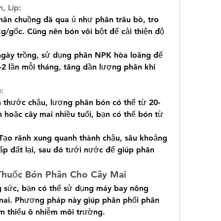
, Líp:
hân chuồng đã qua ủ như phân trâu bò, tro 
g/gốc. Cũng nên bón vôi bột để cải thiện độ 
ngày trồng, sử dụng phân NPK hòa loãng để 
2 lần mỗi tháng, tăng dần lượng phân khi 
:
 thước chậu, lượng phân bón có thể từ 20-
n hoặc cây mai nhiều tuổi, bạn có thể bón từ 
ạo rãnh xung quanh thành chậu, sâu khoảng 
ấp đất lại, sau đó tưới nước để giúp phân 
Thuốc Bón Phân Cho Cây Mai
g sức, bạn có thể sử dụng máy bay nông 
mai. Phương pháp này giúp phân phối phân 
ảm thiểu ô nhiễm môi trường.