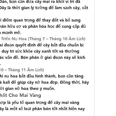
án, bạn cần đưa cây mai ra khỏi vị trí đã 
Đây là thời gian lý tưởng để làm sạch cây, cắt 
i điểm quan trọng để thay đất và bổ sung 
hân hữu cơ và phân hóa học để cung cấp đủ 
ển mạnh mẽ.
 Triển Nụ Hoa (Tháng 7 – Tháng 10 Âm Lịch)
ai đoạn quyết định để cây bắt đầu chuẩn bị 
 duy trì sức khỏe cây xanh tốt và thường 
ác vấn đề. Bón phân ở giai đoạn này sẽ kích 
.
10 – Tháng 11 Âm Lịch)
i nụ hoa bắt đầu hình thành, bạn cần tăng 
 kali để giúp cây nở hoa đẹp. Đồng thời, hãy 
thời gian nở hoa theo ý muốn.
Nhất Cho Mai Vàng
ợp là yếu tố quan trọng để cây mai vàng 
y là một số loại phân bón tốt nhất hiện nay 