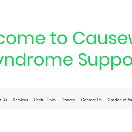
come to Cause
yndrome Suppo
t Us
Services
Useful Links
Donate
Contact Us
Garden of Ea