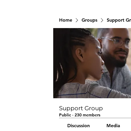
Home
Groups
Support G
Support Group
Public
·
230 members
Discussion
Media