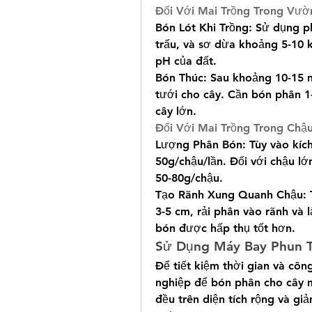
Đối Với Mai Trồng Trong Vườn
Bón Lót Khi Trồng: Sử dụng p
trấu, và sơ dừa khoảng 5-10 k
pH của đất.
Bón Thúc: Sau khoảng 10-15 
tưới cho cây. Cần bón phân 1-
cây lớn.
Đối Với Mai Trồng Trong Chậu
Lượng Phân Bón: Tùy vào kích
50g/chậu/lần. Đối với chậu lớ
50-80g/chậu.
Tạo Rãnh Xung Quanh Chậu: T
3-5 cm, rải phân vào rãnh và l
bón được hấp thụ tốt hơn.
Sử Dụng Máy Bay Phun 
Để tiết kiệm thời gian và côn
nghiệp để bón phân cho cây 
đều trên diện tích rộng và gi