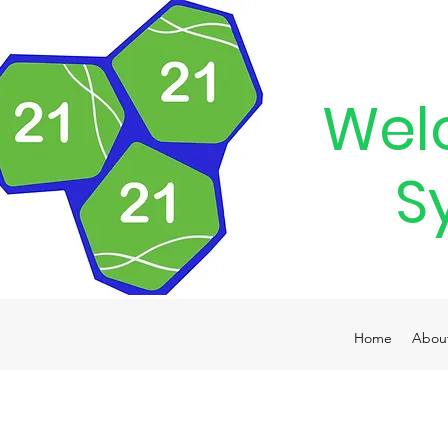
Wel
S
Home
Abou