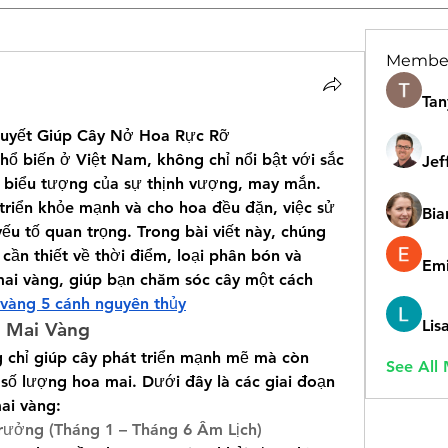
Membe
Tan
Quyết Giúp Cây Nở Hoa Rực Rỡ
hổ biến ở Việt Nam, không chỉ nổi bật với sắc 
Jef
 biểu tượng của sự thịnh vượng, may mắn. 
triển khỏe mạnh và cho hoa đều đặn, việc sử 
Bia
u tố quan trọng. Trong bài viết này, chúng 
 cần thiết về thời điểm, loại phân bón và 
Emi
i vàng, giúp bạn chăm sóc cây một cách 
vàng 5 cánh nguyên thủy
Lis
 Mai Vàng
chỉ giúp cây phát triển mạnh mẽ mà còn 
See All
số lượng hoa mai. Dưới đây là các giai đoạn 
ai vàng:
rưởng (Tháng 1 – Tháng 6 Âm Lịch)