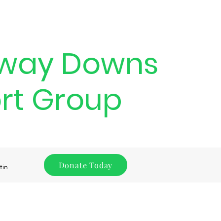
way Downs
rt Group
Donate Today
tin