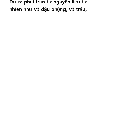
Được phối trộn từ nguyên liệu tự 
nhiên như vỏ đậu phộng, vỏ trấu, 
đất thịt, mùn hữu cơ… giúp cây 
phát triển ổn định.
Những Lưu Ý Khi Thay Đất 
Cho Cây Mai Vàng
Tỉa Cành Và Rễ: Tỉa bớt cành tàn, 
rễ già để cây dễ phát triển. Nếu 
cắt tỉa nhiều, hãy đợi vết cắt lành 
trước khi thay đất.
Không Bón Phân Ngay Sau Thay 
Đất: Đợi cây hồi phục để tránh 
làm hỏng rễ.
Chăm Sóc Thường Xuyên: Đặt cây 
ở nơi thoáng mát, tưới nước đều 
đặn và bổ sung phân bón khi cần.
Kết Luận
Việc thay đất cho cây mai vàng 