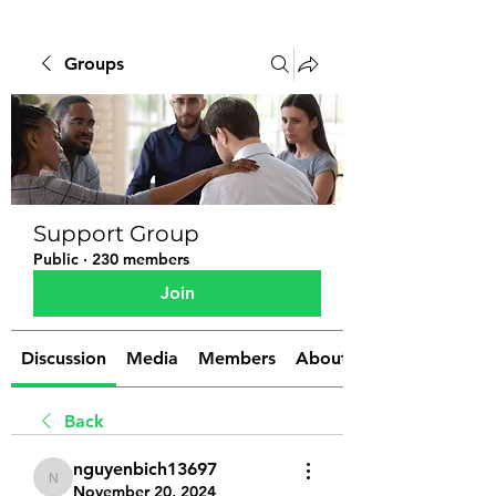
Groups
Support Group
Public
·
230 members
Join
Discussion
Media
Members
About
Back
nguyenbich13697
nguyenbich13697
November 20, 2024