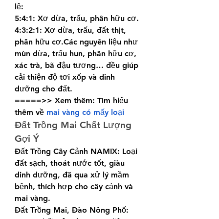
lệ:
5:4:1: Xơ dừa, trấu, phân hữu cơ.
4:3:2:1: Xơ dừa, trấu, đất thịt, 
phân hữu cơ.Các nguyên liệu như 
mùn dừa, trấu hun, phân hữu cơ, 
xác trà, bã đậu tương… đều giúp 
cải thiện độ tơi xốp và dinh 
dưỡng cho đất.
=====>> Xem thêm: Tìm hiểu 
thêm về 
mai vàng có mấy loại
Đất Trồng Mai Chất Lượng 
Gợi Ý
Đất Trồng Cây Cảnh NAMIX: Loại 
đất sạch, thoát nước tốt, giàu 
dinh dưỡng, đã qua xử lý mầm 
bệnh, thích hợp cho cây cảnh và 
mai vàng.
Đất Trồng Mai, Đào Nông Phố: 