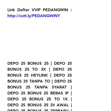
Link Daftar VVIP PEDANGWIN : 
http://cutt.ly/PEDANGWINY
DEPO 25 BONUS 25 | DEPO 25 
BONUS 25 TO 3X | DEPO 25 
BONUS 25 HEYLINK | DEPO 25 
BONUS 25 TANPA TO | DEPO 25 
BONUS 25 TANPA SYARAT | 
DEPO 25 BONUS 25 BEBAS IP | 
DEPO 25 BONUS 25 TO 1X | 
DEPO 25 BONUS 25 DI AWAL | 
DEPO 25 BONUS 25 TERBARU | 