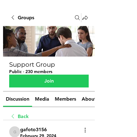
Groups
Support Group
Public
·
230 members
Join
Discussion
Media
Members
About
Back
gafoto3156
gafoto3156
February 29, 2024