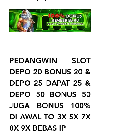
PEDANGWIN SLOT 
DEPO 20 BONUS 20 & 
DEPO 25 DAPAT 25 & 
DEPO 50 BONUS 50 
JUGA BONUS 100% 
DI AWAL TO 3X 5X 7X 
8X 9X BEBAS IP