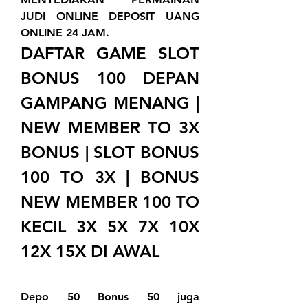
JUDI ONLINE DEPOSIT UANG 
ONLINE 24 JAM.
DAFTAR GAME SLOT 
BONUS 100 DEPAN 
GAMPANG MENANG | 
NEW MEMBER TO 3X 
BONUS | SLOT BONUS 
100 TO 3X | BONUS 
NEW MEMBER 100 TO 
KECIL 3X 5X 7X 10X 
12X 15X DI AWAL
Depo 50 Bonus 50 juga 