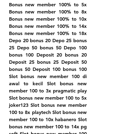
Bonus new member 100% to 5x 
Bonus new member 100% to 8x 
Bonus new member 100% to 10x 
Bonus new member 100% to 14x 
Bonus new member 100% to 18x 
Depo 20 bonus 20 Depo 25 bonus 
25 Depo 50 bonus 50 Depo 100 
bonus 100 Deposit 20 bonus 20 
Deposit 25 bonus 25 Deposit 50 
bonus 50 Deposit 100 bonus 100 
Slot bonus new member 100 di 
awal to kecil Slot bonus new 
member 100 to 3x pragmatic play 
Slot bonus new member 100 to 5x 
joker123 Slot bonus new member 
100 to 8x playtech Slot bonus new 
member 100 to 10x habanero Slot 
bonus new member 100 to 14x pg 
soft Slot bonus new member 100 