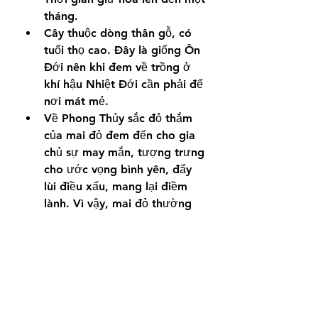
tháng.
Cây thuộc dòng thân gỗ, có 
tuổi thọ cao. Đây là giống Ôn 
Đới nên khi đem về trồng ở 
khí hậu Nhiệt Đới cần phải để 
nơi mát mẻ.
Về Phong Thủy sắc đỏ thắm 
của mai đỏ đem đến cho gia 
chủ sự may mắn, tượng trưng 
cho ước vọng bình yên, đẩy 
lùi điều xấu, mang lại điềm 
lành. Vì vậy, mai đỏ thường 
được lựa chọn để trồng 
chưng trong dịp tết rất nhiều.
2. Mai Cúc Vạn Thọ
Đặc điểm: