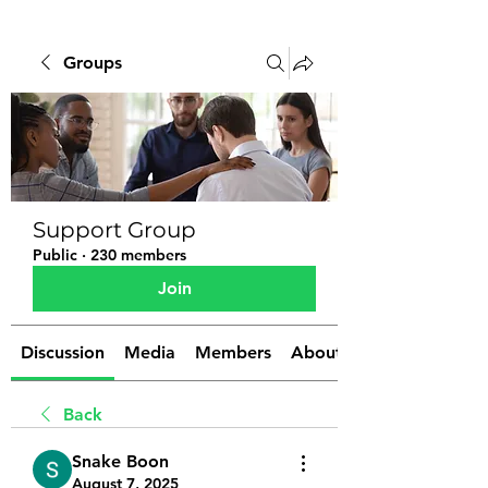
Groups
Support Group
Public
·
230 members
Join
Discussion
Media
Members
About
Back
Snake Boon
August 7, 2025