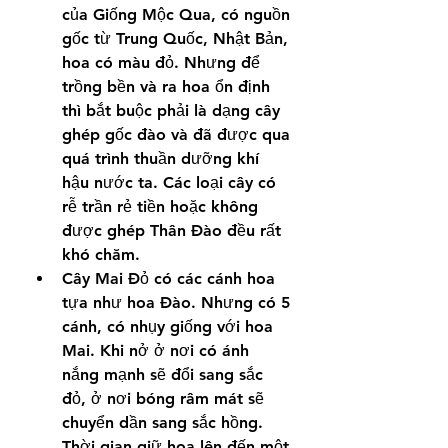
của Giống Mộc Qua, có nguồn 
gốc từ Trung Quốc, Nhật Bản, 
hoa có màu đỏ. Nhưng để 
trồng bền và ra hoa ổn định 
thì bắt buộc phải là dạng cây 
ghép gốc đào và đã được qua 
quá trình thuần dưỡng khí 
hậu nước ta. Các loại cây có 
rễ trần rẻ tiền hoặc không 
được ghép Thân Đào đều rất 
khó chăm.
Cây Mai Đỏ có các cánh hoa 
tựa như hoa Đào. Nhưng có 5 
cánh, có nhụy giống với hoa 
Mai. Khi nở ở nơi có ánh 
nắng mạnh sẽ đổi sang sắc 
đỏ, ở nơi bóng râm mát sẽ 
chuyển dần sang sắc hồng. 
Thời gian giữ hoa lên đến một 