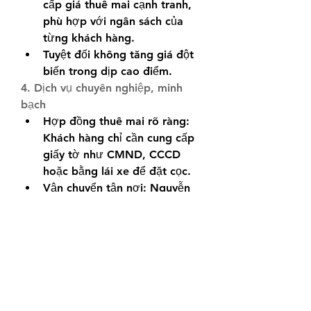
cấp giá thuê mai cạnh tranh, 
phù hợp với ngân sách của 
từng khách hàng.
Tuyệt đối không tăng giá đột 
biến trong dịp cao điểm.
4. Dịch vụ chuyên nghiệp, minh 
bạch
Hợp đồng thuê mai rõ ràng: 
Khách hàng chỉ cần cung cấp 
giấy tờ như CMND, CCCD 
hoặc bằng lái xe để đặt cọc.
Vận chuyển tận nơi: Nguyễn 
Quang hỗ trợ giao mai đến 
tận nhà hoặc cơ quan, giúp 
bạn tiết kiệm thời gian.
Hướng dẫn chăm sóc: Đội 
ngũ nhân viên sẽ tư vấn cách 
bảo quản và chăm sóc mai 
trong suốt thời gian thuê.