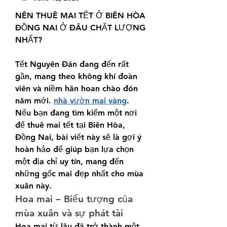
NÊN THUÊ MAI TẾT Ở BIÊN HÒA 
ĐỒNG NAI Ở ĐÂU CHẤT LƯỢNG 
NHẤT?
Tết Nguyên Đán đang đến rất 
gần, mang theo không khí đoàn 
viên và niềm hân hoan chào đón 
năm mới. 
nhà vườn mai vàng
. 
Nếu bạn đang tìm kiếm một nơi 
để thuê mai tết tại Biên Hòa, 
Đồng Nai, bài viết này sẽ là gợi ý 
hoàn hảo để giúp bạn lựa chọn 
một địa chỉ uy tín, mang đến 
những gốc mai đẹp nhất cho mùa 
xuân này.
Hoa mai – Biểu tượng của 
mùa xuân và sự phát tài
Hoa mai từ lâu đã trở thành một 