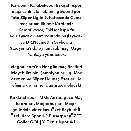
Kardemir Karabükspor Eskişehirspor 
maçı canlı izle naklen ligtvden Spor 
Toto Süper Lig'in 9. haftasında Cuma 
maçlarının ilkinde Kardemir 
Karabükspor, Eskişehirspor'u 
ağırlayacak. Saat 19.00′de başlayacak 
ve DR.Necmettin Şeyhoğlu 
Stadyumu'nda oynanacak maçı Özgür 
Yankaya yönetecek.

Viagoal.com'da Her gün maç özetleri 
izleyebilirsiniz. Şampiyonlar Ligi Maç 
özetleri ve Süper Lig maç özetleri ile 
efsane goller her gün sitede olacak!

Kırklarelispor - MKE Ankaragücü Maç 
kadroları, Maç sonuçları, Maçın 
gollerinin videoları. Özet Bayburt İl 
Özel İdare Spor 1-2 Bursaspor (ÖZET) 
Goller GOL | Y. Denizlispor 4-1.
