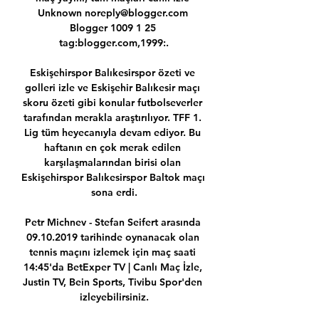
Unknown noreply@blogger.com 
Blogger 1009 1 25 
tag:blogger.com,1999:.

Eskişehirspor Balıkesirspor özeti ve 
golleri izle ve Eskişehir Balıkesir maçı 
skoru özeti gibi konular futbolseverler 
tarafından merakla araştırılıyor. TFF 1. 
Lig tüm heyecanıyla devam ediyor. Bu 
haftanın en çok merak edilen 
karşılaşmalarından birisi olan 
Eskişehirspor Balıkesirspor Baltok maçı 
sona erdi.

Petr Michnev - Stefan Seifert arasında 
09.10.2019 tarihinde oynanacak olan 
tennis maçını izlemek için maç saati 
14:45'da BetExper TV | Canlı Maç İzle, 
Justin TV, Bein Sports, Tivibu Spor'den 
izleyebilirsiniz.
