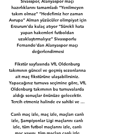
Sivasspor, Alanyaspor maçı 
hazırlıklarını tamamladı “Yenilmeyen 
takım olmaz” “Hedefimiz her zaman 
Avrupa” Alman yüzücüler olimpiyat için 
Erzurum'da kulaç atıyor “Sürekli hata 
yapan hakemleri futboldan 
uzaklaştırmalıyız” Sivassporlu 
Fernando'dan Alanyaspor maçı 
değerlendirmesi

Fikstür sayfasında VfL Oldenburg 
takımının güncel ve geçmiş sezonlarına 
ait maç fikstürüne ulaşabilirsiniz. 
Yapacağınız turnuva seçimine göre, VfL 
Oldenburg takımının bu turnuvalarda 
aldığı sonuçlar önünüze gelecektir. 
Tercih etmeniz halinde ev sahibi ve …

Canlı maç izle, maç izle, maçları canlı 
izle, Şampiyonlar Ligi maçlarını canlı 
izle, tüm futbol maçlarını izle, canlı 
maç yayını, tüm maçları canlı izle 