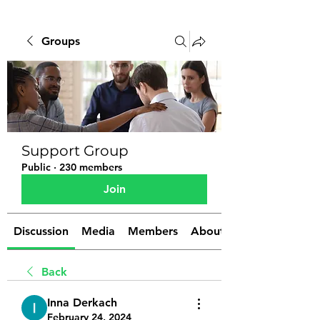
Groups
Support Group
Public
·
230 members
Join
Discussion
Media
Members
About
Back
Inna Derkach
February 24, 2024