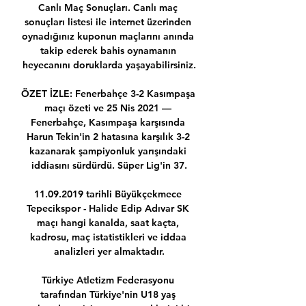
Canlı Maç Sonuçları. Canlı maç 
sonuçları listesi ile internet üzerinden 
oynadığınız kuponun maçlarını anında 
takip ederek bahis oynamanın 
heyecanını doruklarda yaşayabilirsiniz.

ÖZET İZLE: Fenerbahçe 3-2 Kasımpaşa 
maçı özeti ve 25 Nis 2021 — 
Fenerbahçe, Kasımpaşa karşısında 
Harun Tekin'in 2 hatasına karşılık 3-2 
kazanarak şampiyonluk yarışındaki 
iddiasını sürdürdü. Süper Lig'in 37.

11.09.2019 tarihli Büyükçekmece 
Tepecikspor - Halide Edip Adıvar SK 
maçı hangi kanalda, saat kaçta, 
kadrosu, maç istatistikleri ve iddaa 
analizleri yer almaktadır.

Türkiye Atletizm Federasyonu 
tarafından Türkiye'nin U18 yaş 