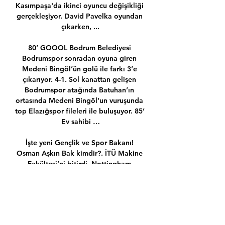
Kasımpaşa'da ikinci oyuncu değişikliği 
gerçekleşiyor. David Pavelka oyundan 
çıkarken, ...

80’ GOOOL Bodrum Belediyesi 
Bodrumspor sonradan oyuna giren 
Medeni Bingöl’ün golü ile farkı 3’e 
çıkarıyor. 4-1. Sol kanattan gelişen 
Bodrumspor atağında Batuhan’ın 
ortasında Medeni Bingöl’un vuruşunda 
top Elazığspor fileleri ile buluşuyor. 85’ 
Ev sahibi …

İşte yeni Gençlik ve Spor Bakanı! 
Osman Aşkın Bak kimdir?. İTÜ Makine 
Fakültesi’ni bitirdi. Nottingham 
Üniversitesi İşletme Yönetimi ve 
Endüstri Mühendisliği alanında yüksek 
lisansını, İTÜ Fen Bilimleri Enstitüsü 
Endüstri Mühendisliği programında 
doktorasını yaptı.. Başkan Orman: 