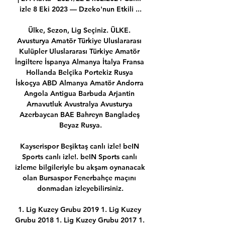
izle 8 Eki 2023 — Dzeko'nun Etkili ...

Ülke, Sezon, Lig Seçiniz. ÜLKE. 
Avusturya Amatör Türkiye Uluslararası 
Kulüpler Uluslararası Türkiye Amatör 
İngiltere İspanya Almanya İtalya Fransa 
Hollanda Belçika Portekiz Rusya 
İskoçya ABD Almanya Amatör Andorra 
Angola Antigua Barbuda Arjantin 
Arnavutluk Avustralya Avusturya 
Azerbaycan BAE Bahreyn Bangladeş 
Beyaz Rusya.

Kayserispor Beşiktaş canlı izle! beIN 
Sports canlı izle!. beIN Sports canlı 
izleme bilgileriyle bu akşam oynanacak 
olan Bursaspor Fenerbahçe maçını 
donmadan izleyebilirsiniz.

1. Lig Kuzey Grubu 2019 1. Lig Kuzey 
Grubu 2018 1. Lig Kuzey Grubu 2017 1. 