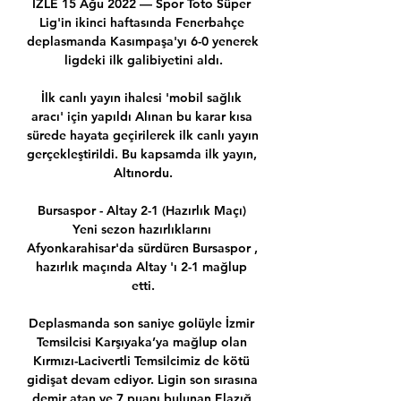
İZLE 15 Ağu 2022 — Spor Toto Süper 
Lig'in ikinci haftasında Fenerbahçe 
deplasmanda Kasımpaşa'yı 6-0 yenerek 
ligdeki ilk galibiyetini aldı.

İlk canlı yayın ihalesi 'mobil sağlık 
aracı' için yapıldı Alınan bu karar kısa 
sürede hayata geçirilerek ilk canlı yayın 
gerçekleştirildi. Bu kapsamda ilk yayın, 
Altınordu.

Bursaspor - Altay 2-1 (Hazırlık Maçı) 
Yeni sezon hazırlıklarını 
Afyonkarahisar'da sürdüren Bursaspor , 
hazırlık maçında Altay 'ı 2-1 mağlup 
etti.

Deplasmanda son saniye golüyle İzmir 
Temsilcisi Karşıyaka’ya mağlup olan 
Kırmızı-Lacivertli Temsilcimiz de kötü 
gidişat devam ediyor. Ligin son sırasına 
demir atan ve 7 puanı bulunan Elazığ 