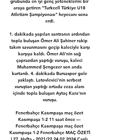
grubunda en iyi genç yeteneklerini bir 
araya getiren "Turkcell Türkiye U18 
Atletizm Şampiyonası" heyecanı sona 
erdi.

1. dakikada yapılan santranın ardından 
topla buluşan Ömer Ali Şahiner rakip 
takım savunmasını geçip kaleciyle karşı 
karşıya kaldı. Ömer Ali'nin sağ 
çaprazdan yaptığı vuruşu, kaleci 
Muhammed Şengezer son anda 
kurtardı. 4. dakikada Bursaspor gole 
yaklaştı. Latovlevici'nin serbest 
vuruştan yaptığı ortada ceza alanı 
içinde topla buluşan Aytaç Kara'nın 
vuruşu.

Fenerbahçe Kasımpaşa maç özet 
Kasımpaşa 1-2 11 saat önce — 
Fenerbahçe Kasımpaşa maç özet 
Kasımpaşa 1-2 Fenerbahçe MAÇ ÖZETİ 
| 27. Hafta - 2021/22 24.02.2024 Canlı 