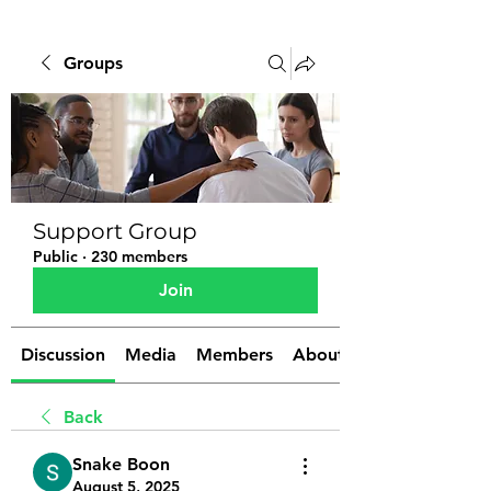
Groups
Support Group
Public
·
230 members
Join
Discussion
Media
Members
About
Back
Snake Boon
August 5, 2025