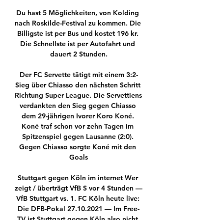
Du hast 5 Möglichkeiten, von Kolding 
nach Roskilde-Festival zu kommen. Die 
Billigste ist per Bus und kostet 196 kr. 
Die Schnellste ist per Autofahrt und 
dauert 2 Stunden.

Der FC Servette tätigt mit einem 3:2-
Sieg über Chiasso den nächsten Schritt 
Richtung Super League. Die Servettiens 
verdankten den Sieg gegen Chiasso 
dem 29-jährigen Ivorer Koro Koné. 
Koné traf schon vor zehn Tagen im 
Spitzenspiel gegen Lausanne (2:0). 
Gegen Chiasso sorgte Koné mit den 
Goals

Stuttgart gegen Köln im internet Wer 
zeigt / überträgt VfB S vor 4 Stunden — 
VfB Stuttgart vs. 1. FC Köln heute live: 
Die DFB-Pokal 27.10.2021 — Im Free-
TV ist Stuttgart gegen Köln also nicht 