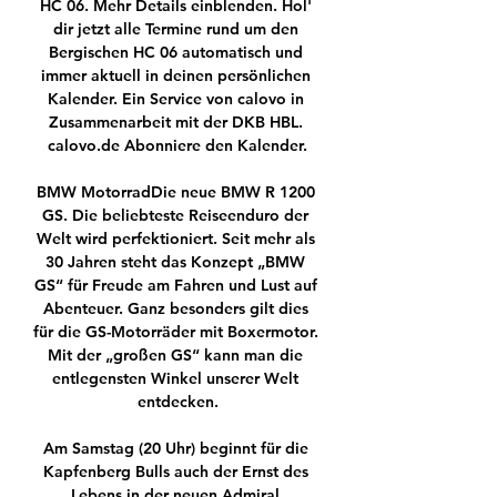
HC 06. Mehr Details einblenden. Hol' 
dir jetzt alle Termine rund um den 
Bergischen HC 06 automatisch und 
immer aktuell in deinen persönlichen 
Kalender. Ein Service von calovo in 
Zusammenarbeit mit der DKB HBL. 
calovo.de Abonniere den Kalender.

BMW MotorradDie neue BMW R 1200 
GS. Die beliebteste Reiseenduro der 
Welt wird perfektioniert. Seit mehr als 
30 Jahren steht das Konzept „BMW 
GS“ für Freude am Fahren und Lust auf 
Abenteuer. Ganz besonders gilt dies 
für die GS-Motorräder mit Boxermotor. 
Mit der „großen GS“ kann man die 
entlegensten Winkel unserer Welt 
entdecken.

Am Samstag (20 Uhr) beginnt für die 
Kapfenberg Bulls auch der Ernst des 
Lebens in der neuen Admiral 