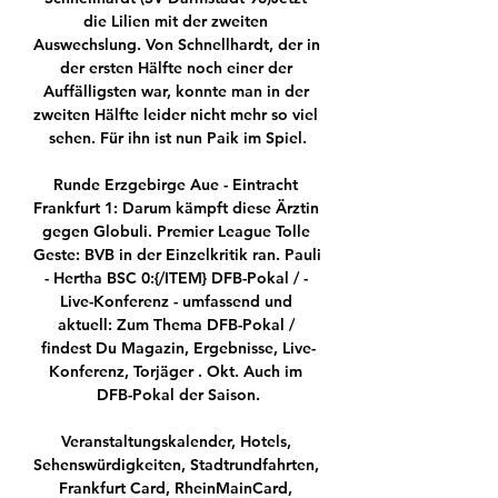
die Lilien mit der zweiten 
Auswechslung. Von Schnellhardt, der in 
der ersten Hälfte noch einer der 
Auffälligsten war, konnte man in der 
zweiten Hälfte leider nicht mehr so viel 
sehen. Für ihn ist nun Paik im Spiel.

Runde Erzgebirge Aue - Eintracht 
Frankfurt 1: Darum kämpft diese Ärztin 
gegen Globuli. Premier League Tolle 
Geste: BVB in der Einzelkritik ran. Pauli 
- Hertha BSC 0:{/ITEM} DFB-Pokal / - 
Live-Konferenz - umfassend und 
aktuell: Zum Thema DFB-Pokal / 
findest Du Magazin, Ergebnisse, Live-
Konferenz, Torjäger . Okt. Auch im 
DFB-Pokal der Saison.

Veranstaltungskalender, Hotels, 
Sehenswürdigkeiten, Stadtrundfahrten, 
Frankfurt Card, RheinMainCard, 