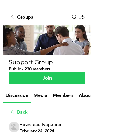
Groups
Support Group
Public
·
230 members
Join
Discussion
Media
Members
About
Back
Вячеслав Баранов
February 24, 2024