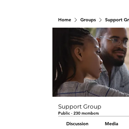
Home
Groups
Support G
Support Group
Public
·
230 members
Discussion
Media