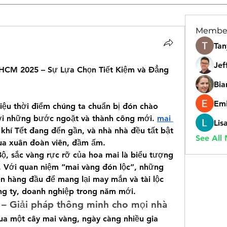
Membe
Tan
Jef
.HCM 2025 – Sự Lựa Chọn Tiết Kiệm và Đẳng 
Bia
Emi
iệu thời điểm chúng ta chuẩn bị đón chào 
i những bước ngoặt và thành công mới. 
mai 
Lis
khí Tết đang đến gần, và nhà nhà đều tất bật 
See All
ùa xuân đoàn viên, đầm ấm.
, sắc vàng rực rỡ của hoa mai là biểu tượng 
. Với quan niệm “mai vàng đón lộc”, những 
n hàng đầu để mang lại may mắn và tài lộc 
ng ty, doanh nghiệp trong năm mới.
t – Giải pháp thông minh cho mọi nhà
mua một cây mai vàng, ngày càng nhiều gia 