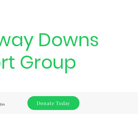
way Downs
rt Group
Donate Today
tin