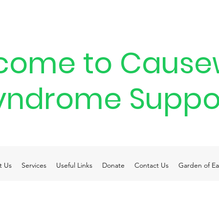
come to Cause
yndrome Suppo
t Us
Services
Useful Links
Donate
Contact Us
Garden of Ea