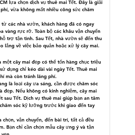
CM lựa chọn dịch vụ thuê mai Tết. Đây là giải 
i phí, vừa không mất nhiều công sức chăm 
 từ các nhà vườn, khách hàng đã có ngay 
a vàng rực rỡ. Toàn bộ các khâu vận chuyển 
hỗ trợ tận tình. Sau Tết, nhà vườn sẽ đến thu 
lo lắng về việc bảo quản hoặc xử lý cây mai.
a một cây mai đẹp có thể tốn hàng chục triệu 
 sử dụng chỉ kéo dài vài ngày Tết. Thuê mai 
hí mà còn tránh lãng phí.
ng là loại cây ưa sáng, cần được chăm sóc 
à đẹp. Nếu không có kinh nghiệm, cây mai 
ết sau Tết. Dịch vụ thuê mai giúp bạn an tâm 
chăm sóc kỹ lưỡng trước khi giao đến tay 
a chọn, vận chuyển, đến bài trí, tất cả đều 
 Bạn chỉ cần chọn mẫu cây ưng ý và tận 
 vẹn.