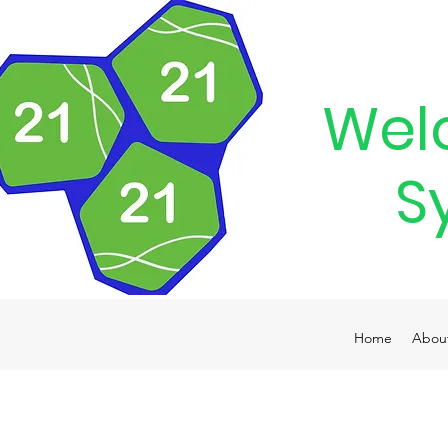
Wel
S
Home
Abou