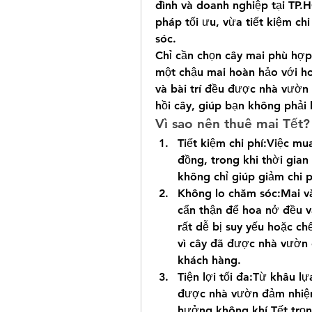
đình và doanh nghiệp tại TP.H
pháp tối ưu, vừa tiết kiệm ch
sóc.
Chỉ cần chọn cây mai phù hợp
một chậu mai hoàn hảo với ho
và bài trí đều được nhà vườn 
hồi cây, giúp bạn không phải 
Vì sao nên thuê mai Tết?
Tiết kiệm chi phí:Việc mu
đồng, trong khi thời gian
không chỉ giúp giảm chi p
Không lo chăm sóc:Mai và
cẩn thận để hoa nở đều v
rất dễ bị suy yếu hoặc ch
vì cây đã được nhà vườn 
khách hàng.
Tiện lợi tối đa:Từ khâu lự
được nhà vườn đảm nhiệm.
hưởng không khí Tết trọn