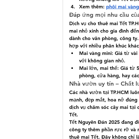
Xem thêm: 
phôi mai vàng
Đáp ứng mọi nhu cầu củ
Dịch vụ cho thuê mai Tết TP.
mai nhỏ xinh cho gia đình đến
dành cho văn phòng, công ty. 
hợp với nhiều phân khúc khác
Mai vàng mini: Giá từ vài
với không gian nhỏ.
Mai lớn, mai thế: Giá từ 5
phòng, cửa hàng, hay các
Nhà vườn uy tín – Chất
Các nhà vườn tại TP.HCM luô
mạnh, đẹp mắt, hoa nở đúng d
dịch vụ chăm sóc cây mai tại
Tết.
Tết Nguyên Đán 2025 đang đế
công ty thêm phần rực rỡ và 
thuê mai Tết. Đây không chỉ l