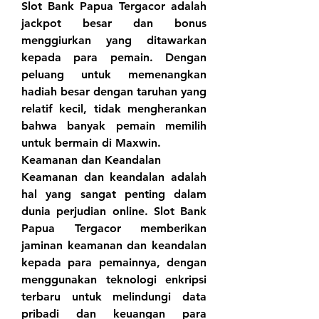
Slot Bank Papua Tergacor adalah 
jackpot besar dan bonus 
menggiurkan yang ditawarkan 
kepada para pemain. Dengan 
peluang untuk memenangkan 
hadiah besar dengan taruhan yang 
relatif kecil, tidak mengherankan 
bahwa banyak pemain memilih 
untuk bermain di Maxwin.
Keamanan dan Keandalan​
Keamanan dan keandalan adalah 
hal yang sangat penting dalam 
dunia perjudian online. Slot Bank 
Papua Tergacor memberikan 
jaminan keamanan dan keandalan 
kepada para pemainnya, dengan 
menggunakan teknologi enkripsi 
terbaru untuk melindungi data 
pribadi dan keuangan para 