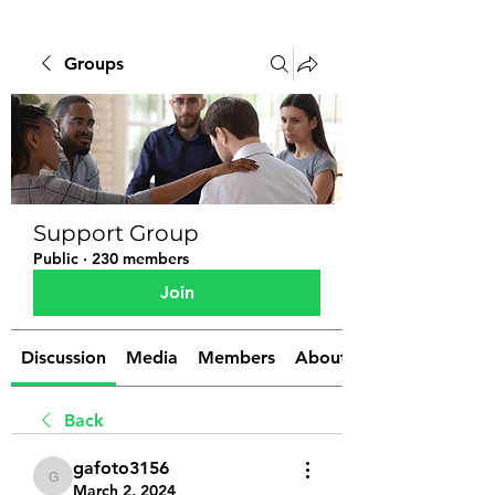
Groups
Support Group
Public
·
230 members
Join
Discussion
Media
Members
About
Back
gafoto3156
gafoto3156
March 2, 2024