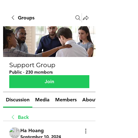
Groups
Support Group
Public
·
230 members
Join
Discussion
Media
Members
About
Back
Ha Hoang
September 10, 2024