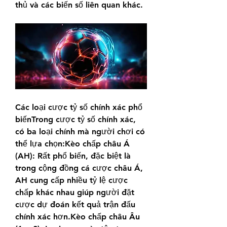
thủ và các biến số liên quan khác.
Các loại cược tỷ số chính xác phổ 
biếnTrong cược tỷ số chính xác, 
có ba loại chính mà người chơi có 
thể lựa chọn:Kèo chấp châu Á 
(AH): Rất phổ biến, đặc biệt là 
trong cộng đồng cá cược châu Á, 
AH cung cấp nhiều tỷ lệ cược 
chấp khác nhau giúp người đặt 
cược dự đoán kết quả trận đấu 
chính xác hơn.Kèo chấp châu Âu 