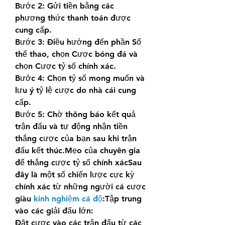
Bước 2: Gửi tiền bằng các 
phương thức thanh toán được 
cung cấp.
Bước 3: Điều hướng đến phần Sổ 
thể thao, chọn Cược bóng đá và 
chọn Cược tỷ số chính xác.
Bước 4: Chọn tỷ số mong muốn và 
lưu ý tỷ lệ cược do nhà cái cung 
cấp.
Bước 5: Chờ thông báo kết quả 
trận đấu và tự động nhận tiền 
thắng cược của bạn sau khi trận 
đấu kết thúc.Mẹo của chuyên gia 
để thắng cược tỷ số chính xácSau 
đây là một số chiến lược cực kỳ 
chính xác từ những người cá cược 
giàu 
kinh nghiệm cá độ
:Tập trung 
vào các giải đấu lớn:
Đặt cược vào các trận đấu từ các 