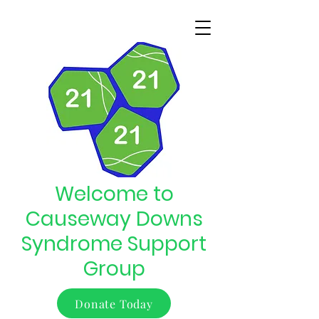
Welcome to
Causeway Downs
Syndrome Support
Group
Donate Today