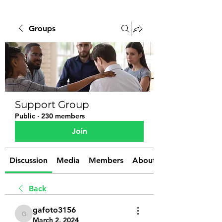
Groups
Support Group
Public
·
230 members
Join
Discussion
Media
Members
About
Back
gafoto3156
gafoto3156
March 2, 2024