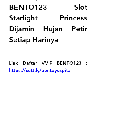
BENTO123 Slot 
Starlight Princess 
Dijamin Hujan Petir 
Setiap Harinya
Link Daftar VVIP BENTO123 : 
https://cutt.ly/bentoyuspita