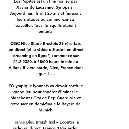
Les Pépites est un film réalisé par 
Xavier de Lauzanne. Synopsis : 
Aujourd'hui, ils ont 25 ans et finissent 
leurs études ou commencent à 
travailler. Tous, lorsqu’ils étaient 
enfants.

OGC Nice Stade Brestois 29 résultats 
en direct (et la vidéo diffusion en direct 
streaming en ligne*) commence sur 
21.2.2020. à 18:00 heure locale au 
Allianz Riviera stade, Nice, France dans 
Ligue 1 - …

L’Olympique lyonnais va devoir sortir le 
grand jeu pour espérer éliminer le 
Manchester City de Pep Guardiola et 
retrouver en demi-finale le Bayern de 
Munich.

France Bleu Breizh Izel – Écouter la 
radio en direct, France 3 Regarder. 