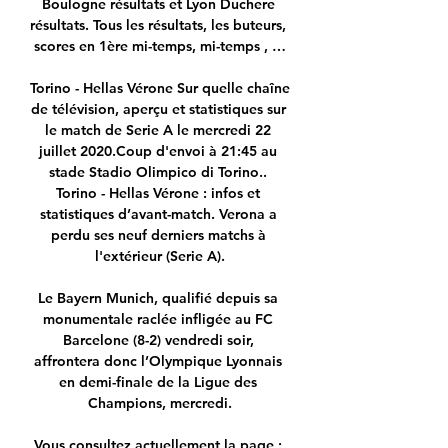
Boulogne résultats et Lyon Duchere 
résultats. Tous les résultats, les buteurs, 
scores en 1ère mi-temps, mi-temps , …

Torino - Hellas Vérone Sur quelle chaîne 
de télévision, aperçu et statistiques sur 
le match de Serie A le mercredi 22 
juillet 2020.Coup d'envoi à 21:45 au 
stade Stadio Olimpico di Torino.. 
Torino - Hellas Vérone : infos et 
statistiques d’avant-match. Verona a 
perdu ses neuf derniers matchs à 
l'extérieur (Serie A).

Le Bayern Munich, qualifié depuis sa 
monumentale raclée infligée au FC 
Barcelone (8-2) vendredi soir, 
affrontera donc l’Olympique Lyonnais 
en demi-finale de la Ligue des 
Champions, mercredi.

Vous consultez actuellement la page : 