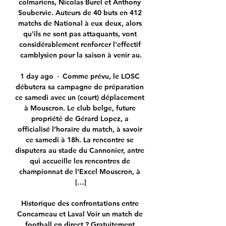
colmariens, Nicolas Burel et Anthony 
Soubervie. Auteurs de 40 buts en 412 
matchs de National à eux deux, alors 
qu'ils ne sont pas attaquants, vont 
considérablement renforcer l'effectif 
camblysien pour la saison à venir au.

1 day ago · Comme prévu, le LOSC 
débutera sa campagne de préparation 
ce samedi avec un (court) déplacement 
à Mouscron. Le club belge, future 
propriété de Gérard Lopez, a 
officialisé l’horaire du match, à savoir 
ce samedi à 18h. La rencontre se 
disputera au stade du Cannonier, antre 
qui accueille les rencontres de 
championnat de l’Excel Mouscron, à 
[…]

Historique des confrontations entre 
Concarneau et Laval Voir un match de 
football en direct ? Gratuitement 