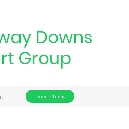
way Downs
rt Group
Donate Today
tin