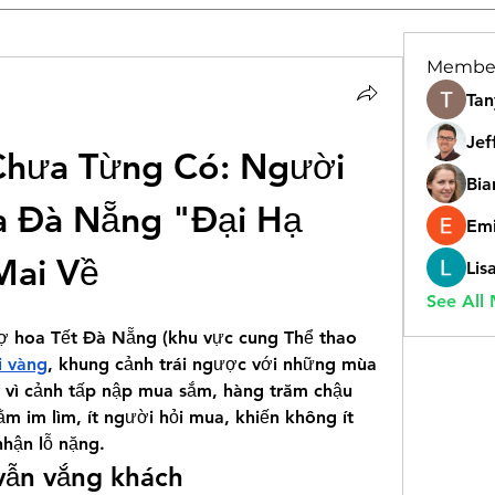
Membe
Tan
Jef
Chưa Từng Có: Người 
Bia
 Đà Nẵng "Đại Hạ 
Emi
Mai Về
Lis
See All
hợ hoa Tết Đà Nẵng (khu vực cung Thể thao 
i vàng
, khung cảnh trái ngược với những mùa 
y vì cảnh tấp nập mua sắm, hàng trăm chậu 
m im lìm, ít người hỏi mua, khiến không ít 
hận lỗ nặng.
vẫn vắng khách