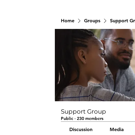
Home
Groups
Support G
Support Group
Public
·
230 members
Discussion
Media