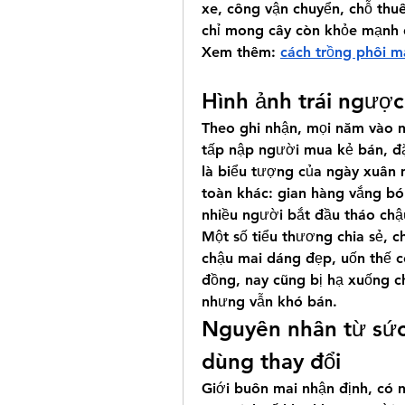
xe, công vận chuyển, chỗ thu
chỉ mong cây còn khỏe mạnh đ
Xem thêm: 
cách trồng phôi m
Hình ảnh trái ngược
Theo ghi nhận, mọi năm vào n
tấp nập người mua kẻ bán, đặ
là biểu tượng của ngày xuân 
toàn khác: gian hàng vắng bó
nhiều người bắt đầu tháo chậ
Một số tiểu thương chia sẻ, c
chậu mai dáng đẹp, uốn thế cô
đồng, nay cũng bị hạ xuống chỉ
nhưng vẫn khó bán.
Nguyên nhân từ sức 
dùng thay đổi
Giới buôn mai nhận định, có n