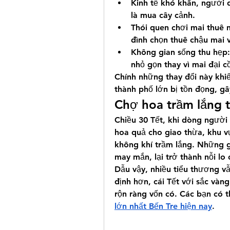
Kinh tế khó khăn, người d
là mua cây cảnh.
Thói quen chơi mai thuê n
đình chọn thuê chậu mai v
Không gian sống thu hẹp:
nhỏ gọn thay vì mai đại 
Chính những thay đổi này khiế
thành phố lớn bị tồn đọng, g
Chợ hoa trầm lắng 
Chiều 30 Tết, khi dòng người
hoa quả cho giao thừa, khu v
không khí trầm lắng. Những g
may mắn, lại trở thành nỗi lo
Dẫu vậy, nhiều tiểu thương vẫn
định hơn, cái Tết với sắc vàng
rộn ràng vốn có. Các bạn có 
lớn nhất Bến Tre hiện nay
.