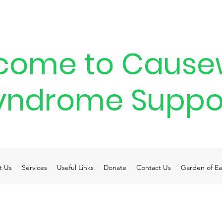
come to Cause
yndrome Suppo
t Us
Services
Useful Links
Donate
Contact Us
Garden of Ea