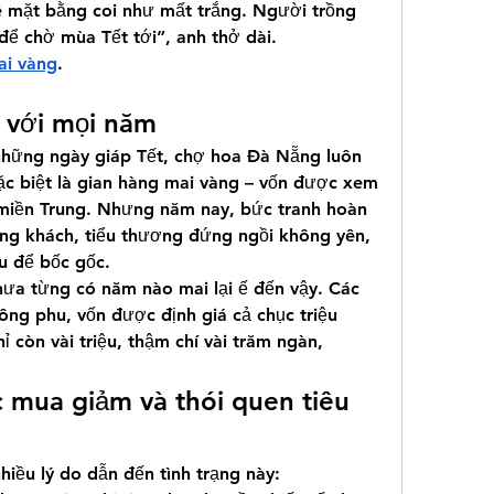
ê mặt bằng coi như mất trắng. Người trồng 
ể chờ mùa Tết tới”, anh thở dài.
ai vàng
.
 với mọi năm
hững ngày giáp Tết, chợ hoa Đà Nẵng luôn 
c biệt là gian hàng mai vàng – vốn được xem 
miền Trung. Nhưng năm nay, bức tranh hoàn 
ng khách, tiểu thương đứng ngồi không yên, 
u để bốc gốc.
hưa từng có năm nào mai lại ế đến vậy. Các 
ng phu, vốn được định giá cả chục triệu 
 còn vài triệu, thậm chí vài trăm ngàn, 
mua giảm và thói quen tiêu 
hiều lý do dẫn đến tình trạng này: