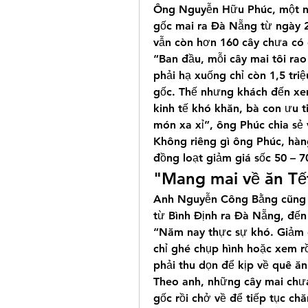
Ông Nguyễn Hữu Phúc, một ng
gốc mai ra Đà Nẵng từ ngày 2
vẫn còn hơn 160 cây chưa có 
“Ban đầu, mỗi cây mai tôi rao 
phải hạ xuống chỉ còn 1,5 triệ
gốc. Thế nhưng khách đến xem
kinh tế khó khăn, bà con ưu tiê
món xa xỉ”, ông Phúc chia sẻ 
Không riêng gì ông Phúc, hàn
đồng loạt giảm giá sốc 50 – 
"Mang mai về ăn Tế
Anh Nguyễn Công Bằng cũng t
từ Bình Định ra Đà Nẵng, đến 
“Năm nay thực sự khó. Giảm g
chỉ ghé chụp hình hoặc xem rồ
phải thu dọn để kịp về quê ăn
Theo anh, những cây mai chưa 
gốc rồi chở về để tiếp tục ch