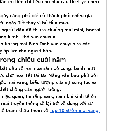
ân ưu tiên chi tiêu cho nhu cầu thiết yếu hơn 
gày càng phổ biến ở thành phố: nhiều gia 
ài ngày Tết thay vì bỏ tiền mua.
 người dân đô thị ưa chuộng mai mini, bonsai 
cồng kềnh, khó vận chuyển.
n lượng mai Bình Định vận chuyển ra các 
ây áp lực cho người bán.
trong chiều cuối năm
 bắt đầu vội vã mua sắm đồ cúng, bánh mứt, 
ực chợ hoa Tết tại Đà Nẵng vẫn bao phủ bởi 
ốc mai vàng, biểu tượng của sự sung túc và 
 chất chồng của người trồng.
 lạc quan, tin rằng sang năm khi kinh tế ổn 
 mai truyền thống sẽ lại trở về đúng với sự 
thể tham khảo thêm về 
Top 10 vườn mai vàng 