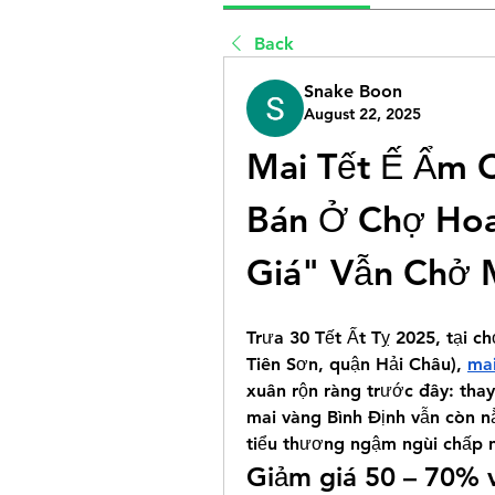
Back
Snake Boon
August 22, 2025
Mai Tết Ế Ẩm 
Bán Ở Chợ Hoa
Giá" Vẫn Chở 
Trưa 30 Tết Ất Tỵ 2025, tại c
Tiên Sơn, quận Hải Châu), 
ma
xuân rộn ràng trước đây: tha
mai vàng Bình Định vẫn còn nằ
tiểu thương ngậm ngùi chấp n
Giảm giá 50 – 70% 