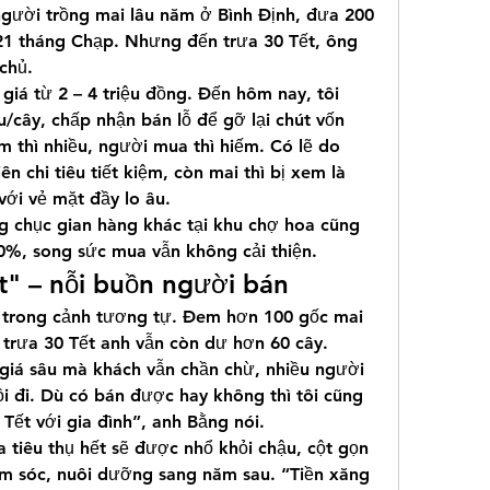
ười trồng mai lâu năm ở Bình Định, đưa 200 
1 tháng Chạp. Nhưng đến trưa 30 Tết, ông 
chủ.
giá từ 2 – 4 triệu đồng. Đến hôm nay, tôi 
u/cây, chấp nhận bán lỗ để gỡ lại chút vốn 
 thì nhiều, người mua thì hiếm. Có lẽ do 
n chi tiêu tiết kiệm, còn mai thì bị xem là 
với vẻ mặt đầy lo âu.
g chục gian hàng khác tại khu chợ hoa cũng 
70%, song sức mua vẫn không cải thiện.
t" – nỗi buồn người bán
rong cảnh tương tự. Đem hơn 100 gốc mai 
trưa 30 Tết anh vẫn còn dư hơn 60 cây. 
iá sâu mà khách vẫn chần chừ, nhiều người 
i đi. Dù có bán được hay không thì tôi cũng 
 Tết với gia đình”, anh Bằng nói.
tiêu thụ hết sẽ được nhổ khỏi chậu, cột gọn 
ăm sóc, nuôi dưỡng sang năm sau. “Tiền xăng 