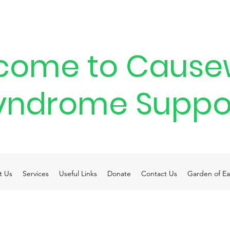
come to Cause
yndrome Suppo
t Us
Services
Useful Links
Donate
Contact Us
Garden of Ea