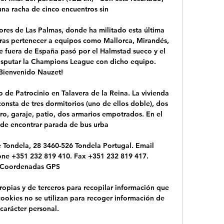
una racha de cinco encuentros sin

ores de Las Palmas, donde ha militado esta última 
ras pertenecer a equipos como Mallorca, Mirandés, 
e fuera de España pasó por el Halmstad sueco y el 
isputar la Champions League con dicho equipo. 
Bienvenido Nauzet!

o de Patrocinio en Talavera de la Reina. La vivienda 
onsta de tres dormitorios (uno de ellos doble), dos 
ro, garaje, patio, dos armarios empotrados. En el 
de encontrar parada de bus urba

Tondela, 28 3460-526 Tondela Portugal. Email 
one +351 232 819 410. Fax +351 232 819 417. 
Coordenadas GPS

ropias y de terceros para recopilar información que 
cookies no se utilizan para recoger información de 
carácter personal.
