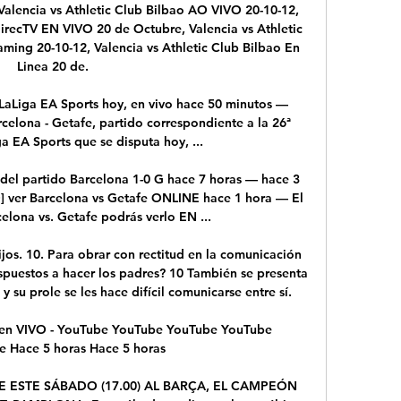
 Valencia vs Athletic Club Bilbao AO VIVO 20-10-12, 
DirecTV EN VIVO 20 de Octubre, Valencia vs Athletic 
ming 20-10-12, Valencia vs Athletic Club Bilbao En 
Linea 20 de.

 LaLiga EA Sports hoy, en vivo hace 50 minutos — 
rcelona - Getafe, partido correspondiente a la 26ª 
a EA Sports que se disputa hoy, ...

 del partido Barcelona 1-0 G hace 7 horas — hace 3 
] ver Barcelona vs Getafe ONLINE hace 1 hora — El 
elona vs. Getafe podrás verlo EN ...

jos. 10. Para obrar con rectitud en la comunicación 
spuestos a hacer los padres? 10 También se presenta 
y su prole se les hace difícil comunicarse entre sí.

n VIVO - YouTube YouTube YouTube YouTube 
e Hace 5 horas Hace 5 horas

E ESTE SÁBADO (17.00) AL BARÇA, EL CAMPEÓN 