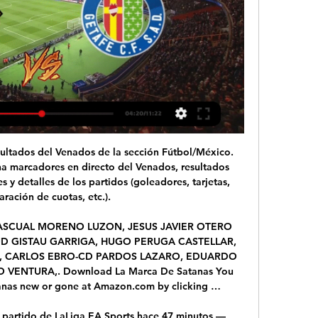
sultados del Venados de la sección Fútbol/México. 
 marcadores en directo del Venados, resultados 
es y detalles de los partidos (goleadores, tarjetas, 
ración de cuotas, etc.).

ASCUAL MORENO LUZON, JESUS JAVIER OTERO 
UD GISTAU GARRIGA, HUGO PERUGA CASTELLAR, 
, CARLOS EBRO-CD PARDOS LAZARO, EDUARDO 
ENTURA,. Download La Marca De Satanas You 
anas new or gone at Amazon.com by clicking …

: partido de LaLiga EA Sports hace 47 minutos — 