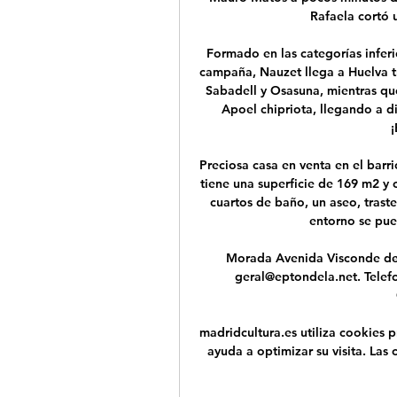
Rafaela cortó 
Formado en las categorías inferi
campaña, Nauzet llega a Huelva t
Sabadell y Osasuna, mientras qu
Apoel chipriota, llegando a d
¡
Preciosa casa en venta en el barri
tiene una superficie de 169 m2 y c
cuartos de baño, un aseo, traste
entorno se pue
Morada Avenida Visconde de 
geral@eptondela.net. Telef
madridcultura.es utiliza cookies p
ayuda a optimizar su visita. Las 