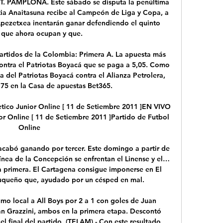
PAMPLONA. Este sábado se disputa la penúltima 
tia Anaitasuna recibe al Campeón de Liga y Copa, a 
Apezetxea inentarán ganar defendiendo el quinto 
 que ahora ocupan y que.

rtidos de la Colombia: Primera A. La apuesta más 
 contra el Patriotas Boyacá que se paga a 5,05. Como 
ia del Patriotas Boyacá contra el Alianza Petrolera, 
75 en la Casa de apuestas Bet365.

tico Junior Online [ 11 de Setiembre 2011 ]EN VIVO 
or Online [ 11 de Setiembre 2011 ]Partido de Futbol 
Online

 acabó ganando por tercer. Este domingo a partir de 
Línea de la Concepción se enfrentan el Linense y el… 
a primera. El Cartagena consigue imponerse en El 
luqueño que, ayudado por un césped en mal.

mo local a All Boys por 2 a 1 con goles de Juan 
ían Grazzini, ambos en la primera etapa. Descontó 
 final del partido. (TELAM) - Con este resultado, 