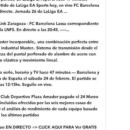
rtido de LaLiga EA Sports hoy, en vivo FC Barcelona 
directo. Jornada 26 de LaLiga EA ...

Link Zaragoza - FC Barcelona Lassa correspondiente 
 LNFS. En directo a las 20:45. -----...

ter incorporable,. una combinación perfecta entre 
industrial Master.. Sistema de transmisión desde el 
eza del puntal perforado de alambre de acero con 
o elástico y movimiento lineal.

o verlo, horario y TV hace 47 minutos — Barcelona y 
a de España el sábado 24 de febrero. El partido se 
las 12:15hs. Seguilo en vivo.

s Club Deportivo Plaza Amador pagado el 24 Marzo 
ncluidas ofrecidas por las seis mejores casas de 
 y el análisis de rendimiento de cada equipo basado 
 los últimos partidos

Bilbao EN DIRECTO => CLICK AQUI PARA Ver GRATIS 