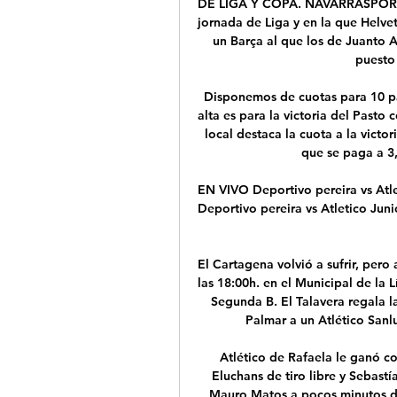
DE LIGA Y COPA. NAVARRASPORT. 
jornada de Liga y en la que Helve
un Barça al que los de Juanto 
puesto
Disponemos de cuotas para 10 pa
alta es para la victoria del Pasto
local destaca la cuota a la victor
que se paga a 3,
EN VIVO Deportivo pereira vs Atle
Deportivo pereira vs Atletico Juni
El Cartagena volvió a sufrir, pero
las 18:00h. en el Municipal de la 
Segunda B. El Talavera regala l
Palmar a un Atlético San
Atlético de Rafaela le ganó co
Eluchans de tiro libre y Sebast
Mauro Matos a pocos minutos del