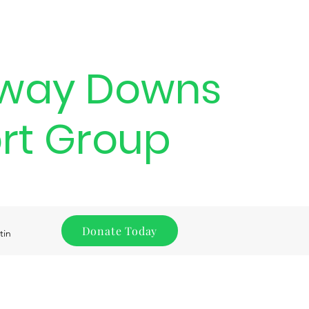
way Downs
rt Group
Donate Today
tin