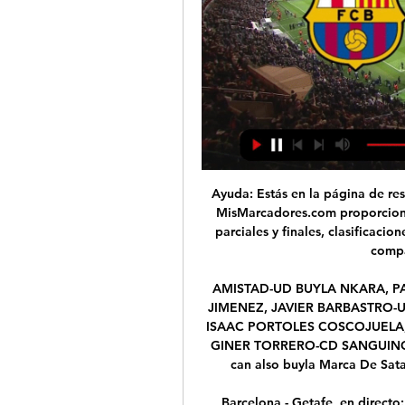
Ayuda: Estás en la página de re
MisMarcadores.com proporciona
parciales y finales, clasificacion
compa
AMISTAD-UD BUYLA NKARA, P
JIMENEZ, JAVIER BARBASTRO-
ISAAC PORTOLES COSCOJUELA
GINER TORRERO-CD SANGUINO V
can also buyla Marca De Sat
Barcelona - Getafe, en directo