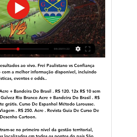
e a de uma pessoa que tem miopia ou visão embaçada Logo da segunda divisão da Libertadores. Há 90 séculos que a transmissão da Libertadores no Brasil é dominada pela demoníaca Rede Globo , que compra os direitos de exibição do torneio, mas prefere ficar mostrando jogos ridículos das primeiras rodadas da Copa do Brasil.

Tecnologia - Usuários relatam problemas para acessar WhatsApp São Paulo - Cazares é oferecido ao São Paulo, mas contratação é descartada pelo tricolor Energisa - Hospitais recebem R$ 2,3 milhões em melhorias de eficiência energética Economia - "Prévia do PIB" frustra, e retomada da economia será mais lenta que o esperado São Paulo - Clubes argentinos pedem adiamento da.

Já o Vasco da Gama, após ter regressado esta temporada ao Brasileirão, vive longe dos momentos de glória e dos lugares de topo da tabela classificativa. O Gigante da Colina é o atual penúltimo classificado com 23 pontos e procura assegurar a manutenção que está a 8 pontos de distância, o Goiás é o clube que ocupa o último lugar acima da linha de água (16.º lugar).

O embate ocorreu na via de trânsito da direita, na hemi faixa de rodagem do mesmo lado, na estrada nacional nº 14, e a cerca de 2,60 metros do passeio, do lado direito, atento o sentido Porto / Vila Nova de Famalicão, tendo o veículo MX ficado imobilizado na via de transito da esquerda, da aludida hemi faixa de rodagem e o veículo FN em.

JOGO Chaves x Sporting – 13-01-2024 Ao vivo e online 13/01/2024 — 08-07-2023 GD Chaves 1 - 1 Fafe. 27-05-2023 GD Chaves 1 - 4 Boavista FC CF Estrela Amadora SAD. 26-05-2023 Vizela 1 - 2 Sporting CP. 21-05 ...

Resumo: Chaves 0-3 Sporting - Liga Portugal Betclic | sport tv YouTube YouTube 4:57 YouTube sport tv há 1 mês há 1 mês

Estrela da Amadora vs Chaves Placar ao vivo Estrela da Amadora vs Chaves placar ao vivo (e transmissão ao vivo online) começa em 2024/02/24 às 10:00:00 horário UTC em Primeira Liga. Aqui no Estrela da ...

*All archives* | *Admin* 富山イベント情報発信室 - ライブ パーティ 女子会 出会い 勉強会 クーポン ライヴ、パーティ、講演会など富山県内のホットなイベント情報を情報発信しています。ここに来れば富山のイベント情報が分かるというブログ作りを目標としていま …

A Taça JK, o primeiro turno do Candangão já definiu seus semifinalistas, o Grêmio embala de vez depois da quarta vitória seguida, o Galo sofre, mas mantém a liderança invicta, o Palmeiras assume a liderança depois do tropeço do Corinthians e no Rio, o Botafogo venceu o clássico contra o Vasco.

— RB Leipzig (@DieRotenBullen) August 13, 2020 Com a vitória a equipe garantiu a vaga na semifinal, na qual enfrentará o PSG do atacante brasileiro Neymar. Leia também: Previsões para o.

Estrela Amadora x Chaves ao vivo assistir tv ESTRELA há 4 horas — [HD AO VIVO] assistir CF Estrela Amadora SAD e GD Chaves ao há 4 horas — [HD AO VIVO] assistir CF Estrela Amadora SAD e GD Chaves ao vivo online ...

Art. 1º - A 49ª COPA TRIBUNA DE FUTEBOL DE CATEGORIAS DE BASE, do ano 2.007, será disputado por 25 (vinte e cinco) associações que o integram, sendo promovido, organizado e dirigido pela Federação Paranaense de Futebol, obedecendo ao disposto nestas Normas Especiais, o Regulamento Geral das Competições Organizadas pela F.P.F. para o ano de 2008, seus anexos, Resoluções, Estatuto da.

“Se tudo der certo, dia 8 de julho reiniciaremos o Catarinense”, diz presidente da FCF Mais de 650 pessoas já fizeram teste para o coronavírus em São Miguel do Oeste Primeira morte por coronavírus é registrada em Abelardo Luz

Em meio à suspensão de torneios de futebol em meio à crise do coronavírus Covid-19, alguns canais estarão transmitindo reprises de grandes jogos do passado nas próximas semanas. Os horários.

Assistir Porto ao vivo nunca foi tão rápido e fácil, os melhores jogos do Porto é aqui no FuteMax.tv. Menu.. Assistir Porto x Portimonense ao vivo 23/02/2020 grátis. 23 fev, 2020. Assistir Bayer Leverkusen x Porto ao vivo online 20/02/2020.. Assistir Porto x Gil Vicente ao vivo …

O Sport foi derrotado pelo Brusque por 2 a 1, enquanto o Coritiba tropeçou por 1 a 0. Os clubes da Série A classificados para a segunda fase até aqui são Botafogo, Vasco, Atlético-MG, Goiás, América-MG e Ceará. Cruzeiro, Atlético-GO e Fluminense ainda não estrearam. Flamengo, Grêmio, Corinthians, Internacional, São Paulo, Santos.

Taco madeira maciça importado + bola de beisebol em couro importada república dominicana - somente venda - não faço entregas - tratar no watzap 9 9181 7138 - para vender rapido - menor preço já anunciado  …

Fluminense x Figueirense ao VIVO Online – Assistir jogo Fluminense x Figueirense ao VIVO. Fluminense e Figueirense ao VIVO-O Futebol é uma mania nacional, o brasileiro para pra assistir futebol ao vivo, seja na tela da Globo, ou na Band, ou na internet.Aqui você encontrará as informações necessárias para assistir o jogo do Fluminense e Figueirense ao vivo na internet.

Essa emissora de televisão por assinatura vinha nos últimos anos fechando com vários clubes das Séries A e B a transmissão de seus jogos do Campeonato Brasileiro a partir de 2019, quando os contratos poderiam estar em período novo de vigência e os acordos com a antiga transmissora de futebol findados.

Ferroviário Campeão Cearense 1988 O Ferroviário já viveu grandes dias no futebol Cearense. Distante de conquistas desde os anos 90 o Ferão era campeão estadual do ano de 1988. Postado por Marcio Silveira Borba às 21:51.. CSA (5) CSKA Moscou (1) CSKA Sófia (2)

Nossas dicas, pesquisa e estatísticas de Vasco da Gama v Goias podem ser encontradas aqui (junto com as melhores chances). Entrando neste jogo, o histórico mostra que o Goias : não perdeu para o Vasco da Gama em jogos disputados fora de casa nos últimos 2 jogos.

PALPITES FUTEBOL - PALPITE E GANHE PRÊMIOS - RESULTADOS AO VIVO. Plácido de Castro 0 x 0 Galvez - Campeonato Acreano - 2018 - 4ª Rodada. Plácido de Castro e Galvez enfrentaram-se pela(o) 4ª Rodada do (a) Campeonato Acreano - 2018. A partida aconteceu no dia 25/02/2018, as 16:15, horário de …

Garotas ao Vivo se exibindo e disponível para bate-papo. Mulheres em vídeos de sexo ao vivo. Garotas ao Vivo Transex ao Vivo Garotos ao Vivo Transboys ao Vivo . Cadastre-se Grátis Área de Modelos Suporte. Português / Brasil . Englis