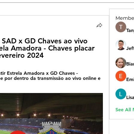
Membe
Tan
 SAD x GD Chaves ao vivo 
ela Amadora - Chaves placar 
Jef
evereiro 2024
Bia
tir Estrela Amadora x GD Chaves - 
 por dentro da transmissão ao vivo online e 
Emi
Lis
See All