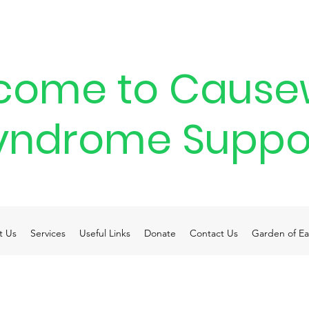
come to Cause
yndrome Suppo
t Us
Services
Useful Links
Donate
Contact Us
Garden of Ea