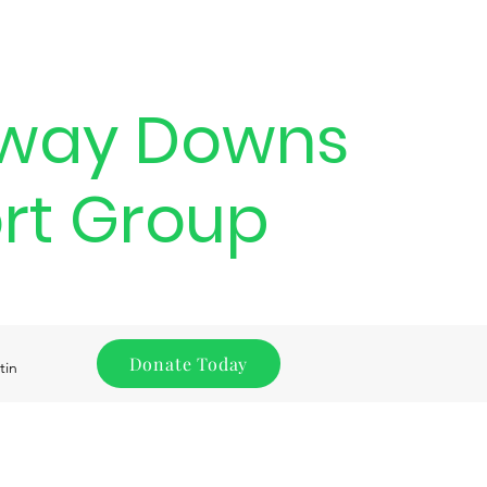
way Downs
rt Group
Donate Today
tin