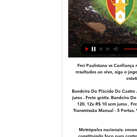
Frei Paulistano vs Confiança resultados ao vivo. Frei Paulistano vs Confiança resultados ao vivo, siga o jogo com a melhor informação disponível, incluindo estatísticas, eventos e odds..

Bandeira Do Plácido De Castro Acre + Bandeira Do Brasil . R$ 120. 12x R$ 10 sem juros . Frete grátis. Bandeira Do Galvez Rio Branco Acre + Bandeira Do Brasil . R$ 120. 12x R$ 10 sem juros . Frete grátis. Curso De Espanhol Método Larousse. Transmissão Manual - 5 Portas. Viagem . R$ 250. Acre . Revista Guia De Curso De Desenho Cartoon.

Metrópoles nacionais: encontram-se no primeiro nível da gestão territorial, constituindo foco para centros localizados em todos os pontos do país.São metrópoles nacionais Brasília, Rio de Janeiro e São Paulo.

Assistir Futebol Ao Vivo Online Gratuitamente - Multicanais 29/10/2023 — CF Estrela Amadora SAD. 29-07-2023 CF Estrela Amadora SAD 3 - 2 SL Assistir Estrela da Amadora x Famalicão ao vivo pelo Primeira Liga hoje ...

Académica S23 - Benfica Sub-23 . 1:2 (0: 1) Este encontro não foi visitado por nenhum outro utilizador . registration_info_text . registration_link_text ≡ Sub-Navegação. Fechar Sub-Navegação; Ficha de jogo; Onze inicial. Académica de Coimbra OAF Sub-23.

assistir CF Estrela Amadora SAD x GD Chaves ao vivo ver tv o há 12 horas — assistir CF Estrela Amadora SAD x GD Chaves ao vivo ver tv online Assistir Estrela Amadora ao vivo 24.02.2024 Ao Vivo 17/12/2023 — 2 - 1 CF ...

Acesse Todas as notícias sobre Atlético-GO aqui no futebolstats.com.br. Tudo sobre futebol ao vivo, guia de futebol na TV dos Jogos de Hoje.

Hoje a Apple Store de Paris apresentou seus relógios conectados Apple Watch Sport, Apple Watch e Apple Watch Edition. Você pode vê-los, experimentá-los na loja e em seguida reservar no site da Apple. A entrega será somente a partir do dia 24 de abril. Apple Watch Sport…

taça de portugal placard - FPF - Centro de Resultados Vitória Sc/Gil Vicente Fc X Santa Clara Açores/Fc Porto. 26 mai 00:00. Ud Leiria/Sporting Cp X Fc Vizela/Sl Benfica. Estadio Nacional. 7.ª Eliminatória.

KV Kortrijk - KV Oostende in Kortrijk, Guldensporenstadion, zaterdag, 30. september 2017 --Des Prêts commerciaux -Des Prêts personnels -Des Prêts de financement -Des Prêts immobilier Et tout allant de 5 000 euros à 800 000 euros.

[[ASSISTIR AO VIVO>>>>]] assistir GD Chaves x CF Estrela 24/09/2023 — [ASSISTIR AO VIVO>>>>]] assistir GD Chaves x CF Estrela Amadora ao vivo hoje 24 setembro 2023 O Grupo Desportivo de Chaves é um clube ...

Em conferência de imprensa, Hélder Cristovão considerou que a vitória dos visitantes “foi muito saborosa” e que apesar das sucessivas ocasiões de perigo que a Académica oferecia, o Benfica B, depois de cada golo, “tornou-se uma equipa cada vez mais segura”.

Treinadora de ginástica, Ana Figueiredo, salva atleta, Rafael Domingos, de grave lesão.. Percurso de Cristiano Ronaldo no Sporting - Sporting TV (13/01/2015) - Duration: 22:58.

Estrela Amadora x Chaves ao vivo assistir Chaves x Estrela d há 7 horas — [HD AO VIVO] assistir CF Estrela Amadora SAD e GD Chaves ao há 3 horas — [HD AO VIVO] assistir CF Estrela Amadora SAD e GD Chaves ao vivo online ...

Sessão teve transmissão on line pela TJD/TV Nesta segunda-feira a Segunda Comissão Disciplinar do Tribunal de Justiça Desportiva do Amazonas realizou mais uma sessão. Ao todo três processos na pauta.. Amazonas Série A: Fast Clube e Amazonas FC vencem. Penarol e Manaus FC empatam.

Avaí 1×1 Chapecoense Precisando de um Site? Peça Seu Orçamento Agora Mesmo! Chapecoense 1×1 Avaí Avaí x Chapecoense Pênaltis Chapecoense x Avaí Pênaltis Chapecoense 2×4 Avaí Avaí 4×2 Chapecoense Avaí campeão penaltis avaí avaí penaltis chapecoense penalti chapecoense penaltis Campeonato Catarinense Link Original Postagens Relacionadas:AVAÍ CAMPEÃO CATARINENSE 2019  …

A Transmissão da Fox Sports Brasil é tão real, que parec