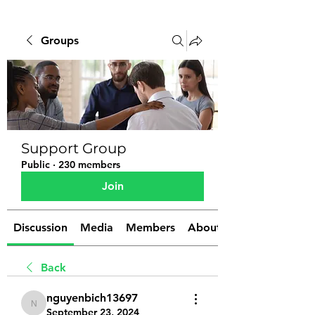
Groups
Support Group
Public
·
230 members
Join
Discussion
Media
Members
About
Back
nguyenbich13697
nguyenbich13697
September 23, 2024