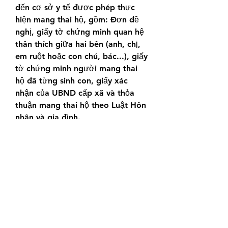
đến cơ sở y tế được phép thực 
hiện mang thai hộ, gồm: Đơn đề 
nghị, giấy tờ chứng minh quan hệ 
thân thích giữa hai bên (anh, chị, 
em ruột hoặc con chú, bác...), giấy 
tờ chứng minh người mang thai 
hộ đã từng sinh con, giấy xác 
nhận của UBND cấp xã và thỏa 
thuận mang thai hộ theo Luật Hôn 
nhân và gia đình.
Sau khi nhận đủ hồ sơ, cơ sở y tế 
sẽ tiến hành khám sức khỏe cho 
cả hai bên, xác nhận người vợ 
không thể mang thai dù áp dụng 
kỹ thuật hỗ trợ sinh sản. Cùng với 
đó, cần đánh giá sức khỏe người 
mang thai hộ và tư vấn y tế, tâm 
lý, pháp lý trước khi tiến hành thụ 
tinh trong ống nghiệm.