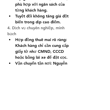
phù hợp với ngân sách của 
từng khách hàng.
Tuyệt đối không tăng giá đột 
biến trong dịp cao điểm.
4. Dịch vụ chuyên nghiệp, minh 
bạch
Hợp đồng thuê mai rõ ràng: 
Khách hàng chỉ cần cung cấp 
giấy tờ như CMND, CCCD 
hoặc bằng lái xe để đặt cọc.
Vận chuyển tận nơi: Nguyễn 
Quang hỗ trợ giao mai đến 
tận nhà hoặc cơ quan, giúp 
bạn tiết kiệm thời gian.
Hướng dẫn chăm sóc: Đội 
ngũ nhân viên sẽ tư vấn cách 
bảo quản và chăm sóc mai 
trong suốt thời gian thuê.