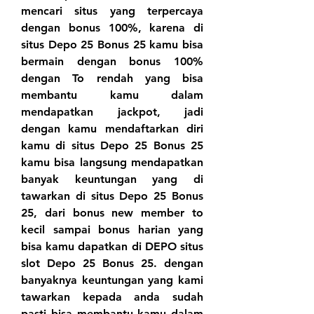
mencari situs yang terpercaya 
dengan bonus 100%, karena di 
situs Depo 25 Bonus 25 kamu bisa 
bermain dengan bonus 100% 
dengan To rendah yang bisa 
membantu kamu dalam 
mendapatkan jackpot, jadi 
dengan kamu mendaftarkan diri 
kamu di situs Depo 25 Bonus 25 
kamu bisa langsung mendapatkan 
banyak keuntungan yang di 
tawarkan di situs Depo 25 Bonus 
25, dari bonus new member to 
kecil sampai bonus harian yang 
bisa kamu dapatkan di DEPO situs 
slot Depo 25 Bonus 25. dengan 
banyaknya keuntungan yang kami 
tawarkan kepada anda sudah 
pasti bisa membantu kamu dalam 