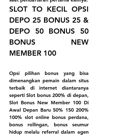
SLOT TO KECIL OPSI 
DEPO 25 BONUS 25 & 
DEPO 50 BONUS 50 
BONUS NEW 
MEMBER 100​
Opsi pilihan bonus yang bisa 
dimenangkan pemain dalam situs 
terbaik di internet diantaranya 
seperti Slot bonus 200% di depan, 
Slot Bonus New Member 100 Di 
Awal Depan Baru 50% 150 200% 
100% slot online bonus perdana, 
bonus rollingan, bonus seumur 
hidup melalu referral dalam agen 