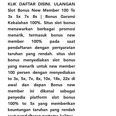
KLIK DAFTAR DISINI. ULANGAN 
Slot Bonus New Member 100 To 
3x 5x 7x 8x | Bonus Garansi 
Kekalahan 100%. Situs slot bonus 
menawarkan berbagai promosi 
menarik, termasuk bonus new 
member 100% pada saat 
pendaftaran dengan persyaratan 
taruhan yang rendah. situs slot 
bonus menyediakan slot bonus 
yang menarik untuk new member 
100 persen dengan menyediakan 
to 3x, 5x, 7x, 8x, 10x, 18x, 22x di 
awal dan depan Bonus new 
member ini dikenal sebagai 
penyedia platform slot bonus 
100% to 5x yang memberikan 
keuntungan taruhan yang rendah 
saat pendaftaran pertama kalinya.