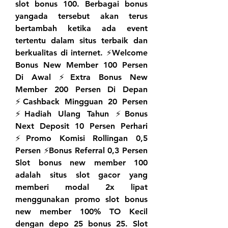
slot bonus 100. Berbagai bonus 
yangada tersebut akan terus 
bertambah ketika ada event 
tertentu dalam situs terbaik dan 
berkualitas di internet. ⚡Welcome 
Bonus New Member 100 Persen 
Di Awal ⚡Extra Bonus New 
Member 200 Persen Di Depan 
⚡Cashback Mingguan 20 Persen 
⚡Hadiah Ulang Tahun ⚡Bonus 
Next Deposit 10 Persen Perhari 
⚡Promo Komisi Rollingan 0,5 
Persen ⚡Bonus Referral 0,3 Persen 
Slot bonus new member 100 
adalah situs slot gacor yang 
memberi modal 2x lipat 
menggunakan promo slot bonus 
new member 100% TO Kecil 
dengan depo 25 bonus 25. Slot 