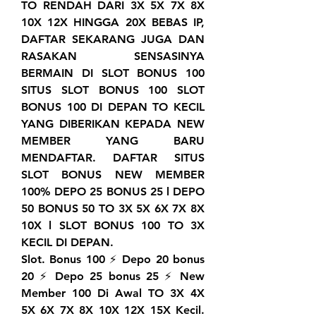
TO RENDAH DARI 3X 5X 7X 8X 
10X 12X HINGGA 20X BEBAS IP, 
DAFTAR SEKARANG JUGA DAN 
RASAKAN SENSASINYA 
BERMAIN DI SLOT BONUS 100 
SITUS SLOT BONUS 100 SLOT 
BONUS 100 DI DEPAN TO KECIL 
YANG DIBERIKAN KEPADA NEW 
MEMBER YANG BARU 
MENDAFTAR. DAFTAR SITUS 
SLOT BONUS NEW MEMBER 
100% DEPO 25 BONUS 25 l DEPO 
50 BONUS 50 TO 3X 5X 6X 7X 8X 
10X l SLOT BONUS 100 TO 3X 
KECIL DI DEPAN.
Slot. Bonus 100 ⚡️ Depo 20 bonus 
20 ⚡️ Depo 25 bonus 25 ⚡️ New 
Member 100 Di Awal TO 3X 4X 
5X 6X 7X 8X 10X 12X 15X Kecil. 