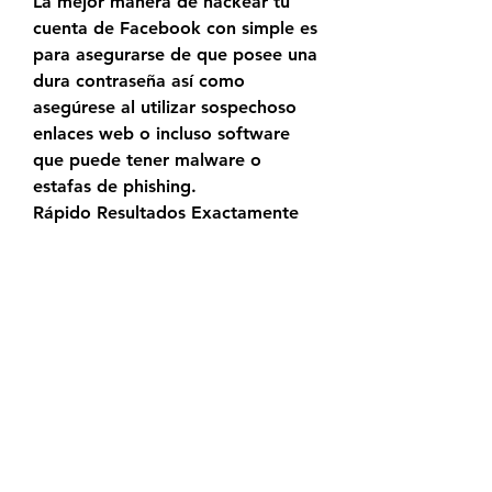
La mejor manera de hackear tu 
cuenta de Facebook con simple es 
para asegurarse de que posee una 
dura contraseña así como 
asegúrese al utilizar sospechoso 
enlaces web o incluso software 
que puede tener malware o 
estafas de phishing.
Rápido Resultados Exactamente 
cómo hackear una cuenta de 
Facebook
hackear facebook como hackear 
facebook hackear facebook en 30 
segundos hackear facebook 
newdrake.club hackear facebook 
2024 hackear facebook 2022 
como hackear una cuenta de 
facebook hackear facebook sin 
paga sin encuesta como hackear 