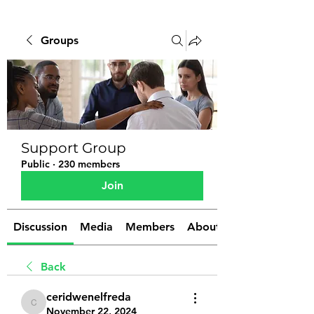
Groups
Support Group
Public
·
230 members
Join
Discussion
Media
Members
About
Back
ceridwenelfreda
ceridwenelfreda
November 22, 2024