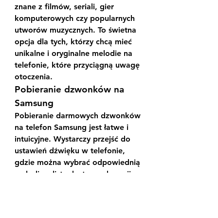
znane z filmów, seriali, gier 
komputerowych czy popularnych 
utworów muzycznych. To świetna 
opcja dla tych, którzy chcą mieć 
unikalne i oryginalne melodie na 
telefonie, które przyciągną uwagę 
otoczenia.
Pobieranie dzwonków na 
Samsung
Pobieranie darmowych dzwonków 
na telefon Samsung jest łatwe i 
intuicyjne. Wystarczy przejść do 
ustawień dźwięku w telefonie, 
gdzie można wybrać odpowiednią 
melodię z listy dostępnych opcji 
lub pobrać nowe pliki z internetu. 
Proces jest szybki, a melodie 
można ustawić na dzwonek 