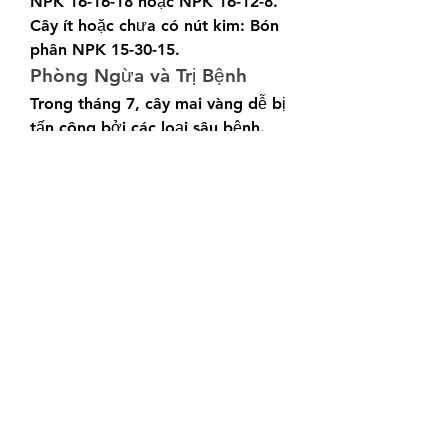
NPK 16-16-18 hoặc NPK 16-12-8.
Cây ít hoặc chưa có nút kim: Bón 
phân NPK 15-30-15.
Phòng Ngừa và Trị Bệnh
Trong tháng 7, cây mai vàng dễ bị 
tấn công bởi các loại sâu bệnh. 
Để phòng ngừa và điều trị, bạn 
cần:
Phòng trừ bọ trĩ bằng cách phun 
thuốc Confidor hoặc Lannat.
Đề phòng nhện đỏ và các loại rệp 
bằng cách sử dụng thuốc phòng 
trừ như Kelthane hoặc Suprathion.
Kết Luận
Việc chăm sóc 
vườn mai lớn nhất 
Việt Nam
 trong tháng 7 đòi hỏi sự 
chăm sóc và quan sát tỉ mỉ. Tuy 
nhiên, công sức đó sẽ được đền 
đáp bằng việc ngắm nhìn cây mai 