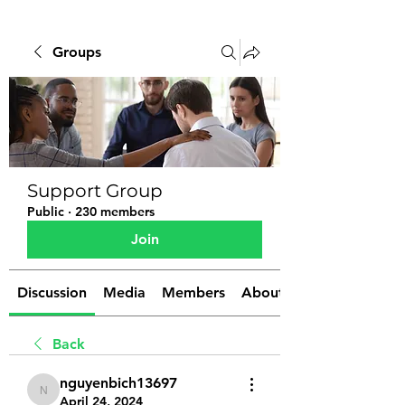
Groups
Support Group
Public
·
230 members
Join
Discussion
Media
Members
About
Back
nguyenbich13697
nguyenbich13697
April 24, 2024