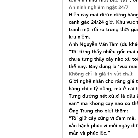
An ninh nghiêm ngặt 24/7
Hiện cây mai được dựng hàng 
canh gác 24/24 giờ. Khu vực t
tránh mọi rủi ro trong thời g
lưu niệm.
Anh Nguyễn Văn Tâm (du khác
“Tôi từng thấy nhiều gốc mai 
chưa từng thấy cây nào xù toà
thế này. Đây đúng là ‘vua mai
Không chỉ là giá trị vật chất
Giới nghệ nhân cho rằng giá 
hàng chục tỷ đồng, mà ở cái t
Từng đường nét xù xì là dấu ấ
văn” mà không cây nào có th
Ông Trọng cho biết thêm:
“Tôi giữ cây cũng vì đam mê. 
vẫn hạnh phúc vì mỗi ngày đư
mắn và phúc lộc.”