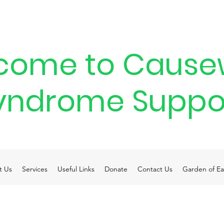
come to Cause
yndrome Suppo
t Us
Services
Useful Links
Donate
Contact Us
Garden of Ea