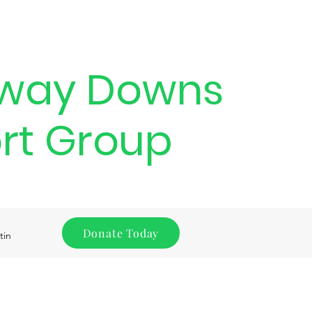
way Downs
rt Group
Donate Today
tin