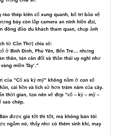
rào thép kiên cố xung quanh, bố trí bảo vệ 
rưng bày còn lắp camera an ninh hiện đại, 
ian đông đảo du khách tham quan, chụp ảnh 
h từ Cần Thơ) chia sẻ:
cổ ở Bình Định, Phú Yên, Bến Tre… nhưng 
n thân, tán cân đối và thần thái uy nghi như 
 vàng miền Tây’.”
trị của “Cổ xù kỳ mỹ” không nằm ở con số 
hần, cái hồn và lịch sử hơn trăm năm của cây. 
n thời gian, tạo nên vẻ đẹp “cổ – kỳ – mỹ – 
ể sao chép.
Bán được giá tốt thì tốt, mà không bán tôi 
ợc ngắm nó, thấy như có thêm sinh khí, may 