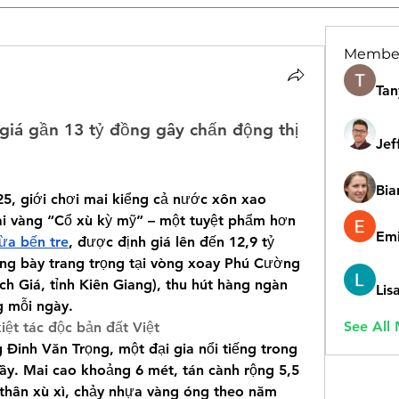
Membe
Tan
iá gần 13 tỷ đồng gây chấn động thị 
Jef
Bia
5, giới chơi mai kiểng cả nước xôn xao 
ai vàng “Cổ xù kỳ mỹ” – một tuyệt phẩm hơn 
Emi
ừa bến tre
, được định giá lên đến 12,9 tỷ 
g bày trang trọng tại vòng xoay Phú Cường 
h Giá, tỉnh Kiên Giang), thu hút hàng ngàn 
Lis
 mỗi ngày.
See All
iệt tác độc bản đất Việt
Đinh Văn Trọng, một đại gia nổi tiếng trong 
ây. Mai cao khoảng 6 mét, tán cành rộng 5,5 
 thân xù xì, chảy nhựa vàng óng theo năm 