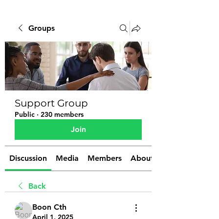
Groups
Support Group
Public
·
230 members
Join
Discussion
Media
Members
About
Back
Boon Cth
April 1, 2025