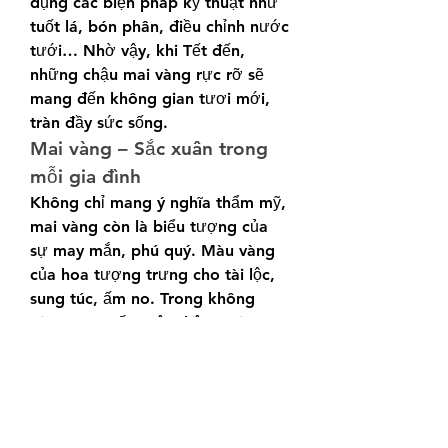
dụng các biện pháp kỹ thuật như 
tuốt lá, bón phân, điều chỉnh nước 
tưới… Nhờ vậy, khi Tết đến, 
những chậu mai vàng rực rỡ sẽ 
mang đến không gian tươi mới, 
tràn đầy sức sống.
Mai vàng – Sắc xuân trong 
mỗi gia đình
Không chỉ mang ý nghĩa thẩm mỹ, 
mai vàng còn là biểu tượng của 
sự may mắn, phú quý. Màu vàng 
của hoa tượng trưng cho tài lộc, 
sung túc, ấm no. Trong không 
gian ngày Tết, một chậu mai vàng 
rực rỡ không chỉ làm đẹp cho 
ngôi nhà mà còn đem đến niềm 
vui, sự hân hoan cho gia chủ và 
khách đến thăm.
Với những ý nghĩa đặc biệt ấy, 