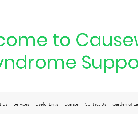
come to Cause
yndrome Suppo
t Us
Services
Useful Links
Donate
Contact Us
Garden of Ea