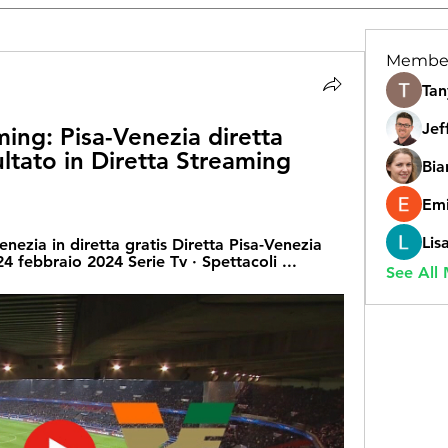
Membe
Tan
Jef
ming: Pisa-Venezia diretta 
ultato in Diretta Streaming 
Bia
Emi
Lis
nezia in diretta gratis Diretta Pisa-Venezia 
4 febbraio 2024 Serie Tv · Spettacoli ...
See All