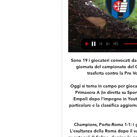
Sono 19 i giocatori convocati dal tecnico Roberto Baronio per la gara valida per la giornata del campionato del Campionato Primavera in programma domani in trasferta contro la Pro Vercelli, con fischio d'inizio fissato per le ore

Oggi si torna in campo per giocare l'anticipo della quarta giornata del campionato Primavera A (in diretta su Sportitalia). Il Napoli giocherà di lunedì in trasferta a Empoli dopo l'impegno in Youth League. Ecco di seguito tutto il programma nel particolare e la classifica aggiornata. Le gare in programma: 04.10. 14:30 Sampdoria U19-Lazio U19

Champions, Porto-Roma 1-1: i giallorossi prima dominano, poi in dieci rischiano L'esultanza della Roma dopo il vantaggio (afp) La squadra di Spalletti, in vantaggio su autogol di Felipe, domina la gara d'andata al 'Do Dragaò fino a quando non viene espulso Vermaelen per doppia ammonizione (41').

Il Comune di Firenze intende affidare, senza oneri a carico dell’Ente, il servizio di ripresa e trasmissione televisiva, in forma integrale, in diretta delle tre Partite del Calcio Storico del Torneo di San Giovanni 2016, comprese le sfilate del Corteo Storico della Repubblica Fiorentina, in …

Italia e Repubblica Ceca, una “macroregione” dell’Europa Centrale, per il Mediterraneo e Paesi Terzi. Uno sguardo nuovo per tempi che cambiano. Ingaggiamo per le imprese nuovi mercati e le accompagniamo con metodo e costanza nel business con radici nella formazione.

Dopo ilr igore sbagliato al 92' porca m### deve finire 1:1, e invece no su un cacchio de corner vince il sassuolo in maniera I-M-M-E-R-I-T-A-T-A. A questo punto spero che il Benevento finisca il campionato a 0 punti.

Giovedi 7 Marzo Palinsesto live calcio in tv e streaming oggi 18:55 Europa League : Zenit San Pietroburgo – Villarreal (Sky Sport) Rennes – Arsenal (Sky Sport) Siviglia – Slavia Praga (Sky Sport) Dinamo Zagabria – Benfica (Sky Sport) Eintracht Francoforte – Inter (Sky Sport Uno) Diretta Gol (Sky Sport 251) 21:00 Valencia – Krasnodar.

Live Pisa - Venezia - Serie B: Punteggi & Highlights Calcio Altre partite Seguite Serie B in diretta la partita di Calcio tra Pisa e Venezia su Eurosport. La partita inizia alle 16:15 del 24 febbraio 2024. Seguite le ...

Atalanta-Milan è l’anticipo serale della ventiquattresima giornata di Serie A. Si gioca stasera alle 20.30 allo stadio Atleti Azzurri d’Italia di Bergamo. È una delle partite più attese di questo turno di campionato, poiché vede di fronte due squadre in forma e in piena corsa per la

Dove vedere Napoli Arsenal streaming gratis (alternativa Rojadirecta). Tutto pronto per la partita di ritorno dei quarti di finale di Europa League che si gioca. Dove vedere le partite di calcio in diretta streaming gratis (senza.

Honduras-Svizzera in diretta live. Honduras-Svizzera sarà trasmessa in diretta tv sul canale Sky Mondiale 1 HD alle ore 22,00 di mercoledì 25 giugno 2014. La partita si potrà vedere su pc, tablet e smartphone in diretta streaming con l’applicazione SkyGo. Honduras-Svizzera probabili formazioni

Roma: copertura Gsm e Umts/Hspa in 8 stazioni Metro linea B Grazie alla tecnologia dei maggiori gestori telefonici si può chiamare con tutti i cellulari e smartphone anche in metro B da Bologna a Rebibbia.

Affacciato direttamente sul mare (a 50 m da spiagge di sabbia e scogli), il Cala d’Ostia è immerso in una lussureggiante area verde di oltre 75.000 mq di pini ed eucaliptus (190 piazzole delimitate e attrezzate, 70% ombreggiate), un oasi di silenzio, pace e tranquillità perfetto per una vacanza fatta di …

Compagnie aeree con voli per Tunisia elencate su Skyscanner. Il modo piů rapido per trovare il biglietto aereo più economico per le compagnie aeree a basso prezzo. Informazioni accurate su voli economici, last minute e charter per Tunisia.

Prima della partita Spjelkavik si trova al 3 posto nella tabella, invece Traeff si trova al 6 posto. L’ultima partita Spjelkavik è terminata con la vittoria di 2:0 