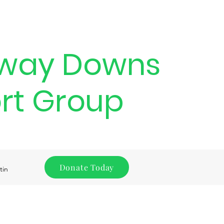
way Downs
rt Group
Donate Today
tin