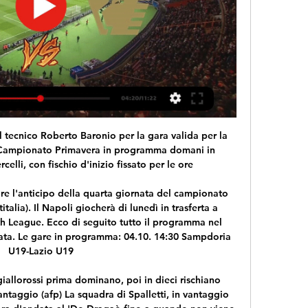
su Aalesund 2. L’ultima partita Spjelkavik è terminata con la vittoria di 2:0 su Aalesund 2.

Portate il latte a sfiorare il bollore e poi aggiungete il riso (Carnaroli oppure Arborio) 8 e cuocete sempre a fuoco dolce mescolando di tanto in tanto 9. Lasciate sul fuoco per 30 minuti e se dovesse asciugarsi troppo aggiungete altro latte caldo.

Il rinato Corpo musicale darà l’anno successivo un primo concerto pubblico fra l’entusiasmo della popolazione, a cui farà seguito, all’Albergo Paradiso, una veglia danzante ‘pro Musica’ con canti e inni… fascisti”. (Albosaggia, 17.8.1929).

La partita tra Liverpool e Tottenham potrà essere seguita in 4K Ultra HD su Rai 4K, canale 210 di tivùsat. Ma anche su tablet o smartphone tramite la nuova app Tivùon. Anche Sky la trasmetterà in diretta …

l-4] nel comune di roma, località tragliatella, a circa 30 min dal mare (passoscuro, maccarese, ladispoli), a 20 min dal lago di bracciano ed a 40 min da roma : vendesi immobile terra-tetto composto da due appartamenti di cui uno al piano primo con ingresso indipendente, ristrutturato, di circa mq 90 e composto da salone con cucina aperta, 2...

FC Juárez [U20], Fußballverein aus Messico. Informativa. calcio.com utilizza cookies, anche di terze parti. Proseguendo la navigazione, accedendo ad altre aree del sito o interagendo con elementi del sito manifesti il tuo consenso all'uso dei cookies.

CERAMICA FLAMINIA S.p.A. Ceramica Flaminia è una azienda italiana specializzata nella produzione di sanitari ed arredi per il bagno in ceramica. L’azienda nasce nel 1955 come fabbrica artigianale ma, nel giro di trent'anni la sua rapida crescita rende necessario l'avvio di …

Contribuisce in maniera significativa anche il Museo Gori e Zucchi della Unoaerre di Arezzo, poiché nella mostra, e nella sede dellʼoratorio della Chiesa di San Bartolomeo di Valenza, verranno esposte 45 preziose ed uniche sculture gioiello realizzate da Giò Pomodoro. La rassegna è curata da Marco Meneguzzo e da Giuliana Godio di Arte Futura.

Venezia FC diretta Pisa News: ultime no | IGO Group 11 ore fa — Streaming: Pisa SC - Venezia FC diretta Pisa News: ultime notizie live di oggi 24 febbraio 2024 Guarda in diretta Calcio, la diretta di ...

La Costa Smeralda si è sviluppata grazie ad un sincero rispetto della natura coniugato all'espressività sobria e pura delle abitazioni, episodi architettonici unici, di grande pregio. Queste regole di rispetto della natura hanno fatto sì che una villa confinante mare abbia oggi un valore inestimabile: come un quadro d’autore che non ha prezzo.

AC Nardo v Città di Fasano; AC Nardo. AC Nardo 0-1 Città di Fasano 2019-09-08 13:00. stadio: Stadio Comunale Giovanni Paolo II Round: 2 . F Città di Fasano. Matches Charts Vip Data Storia Odds Classifica. Head to Head. Italia - Serie D: 2019/04/28 13:00: Città di Fasano v.

PISA-VENEZIA oggi in tv: data, orario e diretta streaming 4 ore fa — La partita andrà in scena nella giornata di sabato 24 febbraio alle ore 16:15; la diretta televisiva sarà affidata a Sky Sport 252, mentre lo ...

Di seguito il tabellino del match fra Cagliari ed Inter, seconda giornata di campionato: CAGLIARI (3-5-2) Olsen; Pisacane (74' Castro), Ceppitelli,.

“Cari colleghi, Gentili amici, permettetemi, con estremo piacere, di darvi il più caloroso benvenuto al 55. Rally del Friuli Venezia Giulia -24°Alpi Orientali Historic

Ambizioso obiettivo di mercato per l'Arzignano Valchiampo per l'attacco. Secondo quanto riportato da Sportitalia il club gialloceleste avrebbe messo nel mirino Riccardo Maniero ex centravanti del Bari oggi al Novara.

Sono i numeri della vendita di monete, banconote e medaglie firmata Aste Bolaffi e in calendario a Torino il prossimo weekend. Per la numismatica si inizia con un'ampia offerta di monete classiche per passare a un'importante selezione di monete italiane con rappresentati pressoché tutti gli stati che hanno preceduto l'Unità d'Italia.

[IN DATA ODIERNA-] Streaming Pisa Venezia in diretta gratis 3 ore fa — [IN DATA ODIERNA-] Streaming Pisa Venezia in diretta gratis Pisa-Venezia: dove vederla Tv e Diretta Streaming, Sky o 24 febbraio 2024 Le ...

Luca Gotti, collaboratore tecnico nell’Udinese di Igor Tudor ed ora sostituto temporaneo proprio del tecnico croato (esonerato nella giornata di ieri), ha presentato questo pomeriggio in conferenza stampa la partita in programma domani. Calcio d’inizio alle ore 15, l’Udinese sfida il Genoa di Thiago Motta.

***di Piero Orteca, 12 aprile 2018* – La notizia che aerei americani da ricognizione e guerra elettronica “Poseidon” ed “E-3” siano partiti da Sigonella per dirigersi verso le acque siriane e la Turchia scaraventa il nostro Paese in prima linea nella crisi tra Stati Uniti e Russia, scoppiata dopo il …

Venezia - Pisa in Diretta Streaming Guarda Venezia - Pisa Live e On Demand su DAZN IT con 2 dispositivi diversi contemporaneamente e connetti fino a 6 dispositivi.

TIGULLIO – Con l’allerta rossa tutte le scuole di ogni ordine e grado del territorio domani saranno chiuse. Chiuse anche le scuole di S. Margherita L., pur essendo comune situato nei bacini piccoli.

Calcio Serie B: Pisa-Venezia. Segui la diretta testuale 3 ore fa — All'Arena Garibaldi di Pisa arriva il Venezia che nell'ultimo turno in casa non è riuscito ad andare oltre il pareggio, accantonando i sogni ...

Fermate della Linea Viola della Metropolitana di Milano. La Linea Viola (detta anche Linea M5) è una tratta della metropolitana milanese ad oggi funzionante, ma incompleta. Attualmente (2014) consiste di 7 fermate dal capolinea Bignami al capolinea Zara, punto di allacciamento con la linea Gialla.

Venezia: Oggi in diretta st | Combine Attendees 6 ore fa — Pisa-Venezia in streaming Pisa - Venezia: Oggi in diretta streaming e in TV 24 febbraio 2024 TV sportiva 17 feb 2023 — La data, l'orario, ...

Il veneziano vince 2 set a 1 e passa agli ottavi, in cui sfiderà l’indiano Ramanathan. Sconfitto invece Ramazzotti, che cade in 2 set con Moraing. Nel derby Baldi-Vavassori, è quest’ultimo ad avere la meglio, in