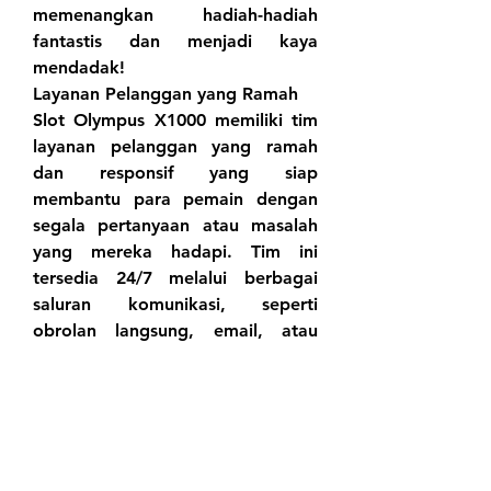
memenangkan hadiah-hadiah 
fantastis dan menjadi kaya 
mendadak!
Layanan Pelanggan yang Ramah​
Slot Olympus X1000 memiliki tim 
layanan pelanggan yang ramah 
dan responsif yang siap 
membantu para pemain dengan 
segala pertanyaan atau masalah 
yang mereka hadapi. Tim ini 
tersedia 24/7 melalui berbagai 
saluran komunikasi, seperti 
obrolan langsung, email, atau 
telepon. Dengan layanan 
pelanggan yang profesional, para 
pemain merasa didukung dan 
dihargai selama bermain di Slot 
Olympus X1000.
Kesimpulan​