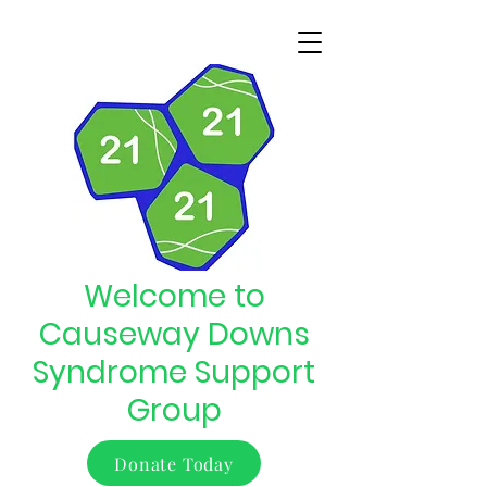
Welcome to
Causeway Downs
Syndrome Support
Group
Donate Today