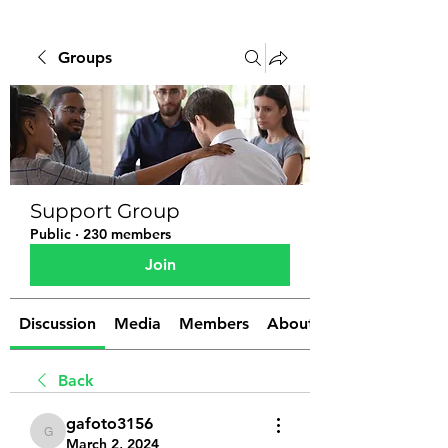
Groups
Support Group
Public
·
230 members
Join
Discussion
Media
Members
About
Back
gafoto3156
gafoto3156
March 2, 2024