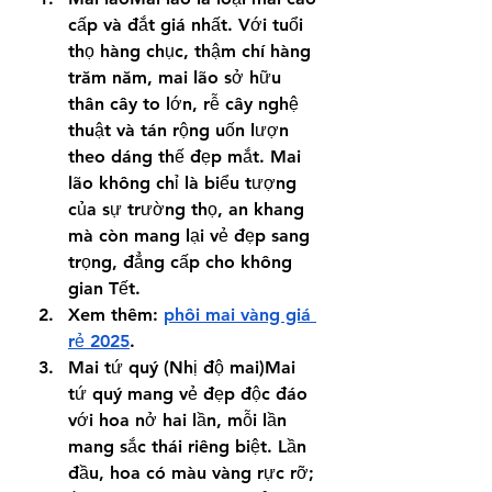
cấp và đắt giá nhất. Với tuổi 
thọ hàng chục, thậm chí hàng 
trăm năm, mai lão sở hữu 
thân cây to lớn, rễ cây nghệ 
thuật và tán rộng uốn lượn 
theo dáng thế đẹp mắt. Mai 
lão không chỉ là biểu tượng 
của sự trường thọ, an khang 
mà còn mang lại vẻ đẹp sang 
trọng, đẳng cấp cho không 
gian Tết.
Xem thêm: 
phôi mai vàng giá 
rẻ 2025
.
Mai tứ quý (Nhị độ mai)Mai 
tứ quý mang vẻ đẹp độc đáo 
với hoa nở hai lần, mỗi lần 
mang sắc thái riêng biệt. Lần 
đầu, hoa có màu vàng rực rỡ; 