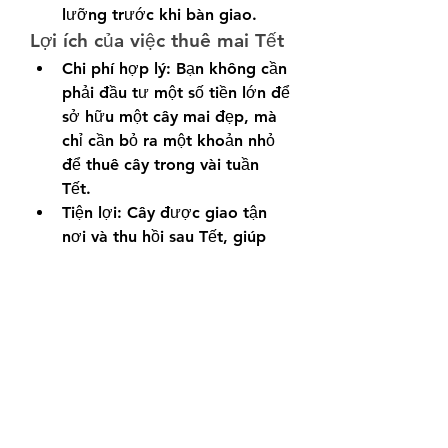
lưỡng trước khi bàn giao.
Lợi ích của việc thuê mai Tết
Chi phí hợp lý: Bạn không cần 
phải đầu tư một số tiền lớn để 
sở hữu một cây mai đẹp, mà 
chỉ cần bỏ ra một khoản nhỏ 
để thuê cây trong vài tuần 
Tết.
Tiện lợi: Cây được giao tận 
nơi và thu hồi sau Tết, giúp 
bạn tiết kiệm thời gian và 
công sức.
Đảm bảo chất lượng: Các cây 
mai thuê thường được chăm 
sóc kỹ lưỡng, đảm bảo dáng 
thế đẹp, hoa nở đúng dịp, 
mang lại vẻ đẹp hoàn hảo cho 
không gian ngày xuân.