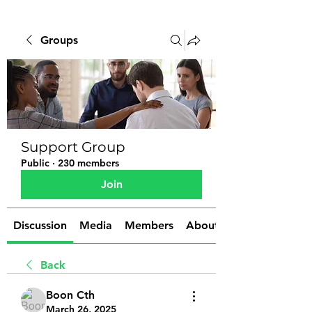
Groups
Support Group
Public
·
230 members
Join
Discussion
Media
Members
About
Back
Boon Cth
March 26, 2025