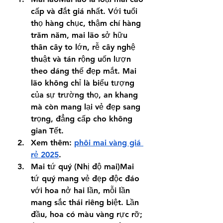
cấp và đắt giá nhất. Với tuổi 
thọ hàng chục, thậm chí hàng 
trăm năm, mai lão sở hữu 
thân cây to lớn, rễ cây nghệ 
thuật và tán rộng uốn lượn 
theo dáng thế đẹp mắt. Mai 
lão không chỉ là biểu tượng 
của sự trường thọ, an khang 
mà còn mang lại vẻ đẹp sang 
trọng, đẳng cấp cho không 
gian Tết.
Xem thêm: 
phôi mai vàng giá 
rẻ 2025
.
Mai tứ quý (Nhị độ mai)Mai 
tứ quý mang vẻ đẹp độc đáo 
với hoa nở hai lần, mỗi lần 
mang sắc thái riêng biệt. Lần 
đầu, hoa có màu vàng rực rỡ; 