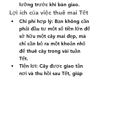
lưỡng trước khi bàn giao.
Lợi ích của việc thuê mai Tết
Chi phí hợp lý: Bạn không cần 
phải đầu tư một số tiền lớn để 
sở hữu một cây mai đẹp, mà 
chỉ cần bỏ ra một khoản nhỏ 
để thuê cây trong vài tuần 
Tết.
Tiện lợi: Cây được giao tận 
nơi và thu hồi sau Tết, giúp 
bạn tiết kiệm thời gian và 
công sức.
Đảm bảo chất lượng: Các cây 
mai thuê thường được chăm 
sóc kỹ lưỡng, đảm bảo dáng 
thế đẹp, hoa nở đúng dịp, 
mang lại vẻ đẹp hoàn hảo cho 
không gian ngày xuân.