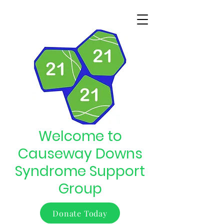
Welcome to
Causeway Downs
Syndrome Support
Group
Donate Today