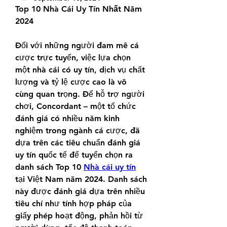
Top 10 Nhà Cái Uy Tín Nhất Năm 
2024
Đối với những người đam mê cá 
cược trực tuyến, việc lựa chọn 
một nhà cái có uy tín, dịch vụ chất 
lượng và tỷ lệ cược cao là vô 
cùng quan trọng. Để hỗ trợ người 
chơi, Concordant – một tổ chức 
đánh giá có nhiều năm kinh 
nghiệm trong ngành cá cược, đã 
dựa trên các tiêu chuẩn đánh giá 
uy tín quốc tế để tuyển chọn ra 
danh sách Top 10 
Nhà cái uy tín
tại Việt Nam năm 2024. Danh sách 
này được đánh giá dựa trên nhiều 
tiêu chí như tính hợp pháp của 
giấy phép hoạt động, phản hồi từ 