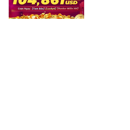
0
0
Write a comment...
About
Welcome to the group! You can
connect with other members, ge
...
Read more
Members
Tanya Arora
Follow