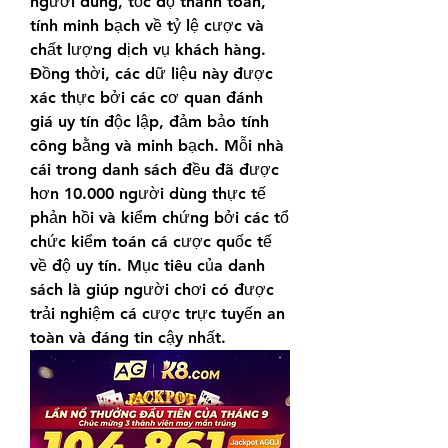
người dùng, tốc độ thanh toán, 
tính minh bạch về tỷ lệ cược và 
chất lượng dịch vụ khách hàng. 
Đồng thời, các dữ liệu này được 
xác thực bởi các cơ quan đánh 
giá uy tín độc lập, đảm bảo tính 
công bằng và minh bạch. Mỗi nhà 
cái trong danh sách đều đã được 
hơn 10.000 người dùng thực tế 
phản hồi và kiểm chứng bởi các tổ 
chức kiểm toán cá cược quốc tế 
về độ uy tín. Mục tiêu của danh 
sách là giúp người chơi có được 
trải nghiệm cá cược trực tuyến an 
toàn và đáng tin cậy nhất.