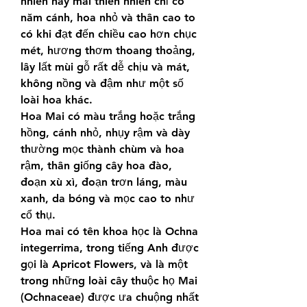
nhiên hay mai thiên nhiên chỉ có 
năm cánh, hoa nhỏ và thân cao to 
có khi đạt đến chiều cao hơn chục 
mét, hương thơm thoang thoảng, 
lây lất mùi gỗ rất dễ chịu và mát, 
không nồng và đậm như một số 
loài hoa khác.
Hoa Mai có màu trắng hoặc trắng 
hồng, cánh nhỏ, nhụy rậm và dày 
thường mọc thành chùm và hoa 
rậm, thân giống cây hoa đào, 
đoạn xù xì, đoạn trơn láng, màu 
xanh, da bóng và mọc cao to như 
cổ thụ.
Hoa mai có tên khoa học là Ochna 
integerrima, trong tiếng Anh được 
gọi là Apricot Flowers, và là một 
trong những loài cây thuộc họ Mai 
(Ochnaceae) được ưa chuộng nhất 