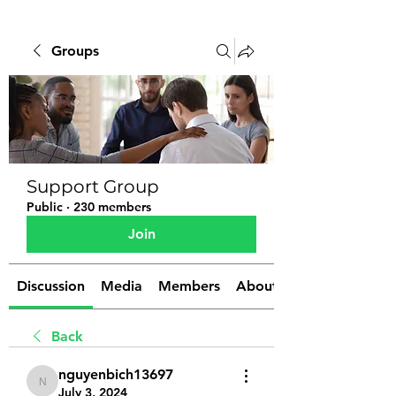
Groups
Support Group
Public
·
230 members
Join
Discussion
Media
Members
About
Back
nguyenbich13697
nguyenbich13697
July 3, 2024