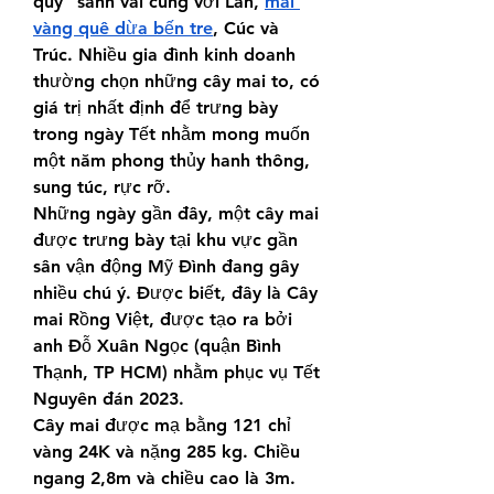
quý” sánh vai cùng với Lan, 
mai 
vàng quê dừa bến tre
, Cúc và 
Trúc. Nhiều gia đình kinh doanh 
thường chọn những cây mai to, có 
giá trị nhất định để trưng bày 
trong ngày Tết nhằm mong muốn 
một năm phong thủy hanh thông, 
sung túc, rực rỡ.
Những ngày gần đây, một cây mai 
được trưng bày tại khu vực gần 
sân vận động Mỹ Đình﻿ đang gây 
nhiều chú ý. Được biết, đây là Cây 
mai Rồng Việt, được tạo ra bởi 
anh Đỗ Xuân Ngọc (quận Bình 
Thạnh, TP HCM) nhằm phục vụ Tết 
Nguyên đán 2023.
Cây mai được mạ bằng 121 chỉ 
vàng 24K và nặng 285 kg. Chiều 
ngang 2,8m và chiều cao là 3m. 